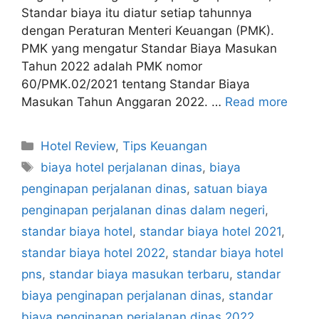
Standar biaya itu diatur setiap tahunnya
dengan Peraturan Menteri Keuangan (PMK).
PMK yang mengatur Standar Biaya Masukan
Tahun 2022 adalah PMK nomor
60/PMK.02/2021 tentang Standar Biaya
Masukan Tahun Anggaran 2022. …
Read more
Categories
Hotel Review
,
Tips Keuangan
Tags
biaya hotel perjalanan dinas
,
biaya
penginapan perjalanan dinas
,
satuan biaya
penginapan perjalanan dinas dalam negeri
,
standar biaya hotel
,
standar biaya hotel 2021
,
standar biaya hotel 2022
,
standar biaya hotel
pns
,
standar biaya masukan terbaru
,
standar
biaya penginapan perjalanan dinas
,
standar
biaya penginapan perjalanan dinas 2022
,