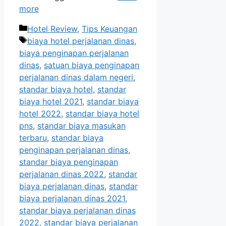
more
Categories
Hotel Review
,
Tips Keuangan
Tags
biaya hotel perjalanan dinas
,
biaya penginapan perjalanan
dinas
,
satuan biaya penginapan
perjalanan dinas dalam negeri
,
standar biaya hotel
,
standar
biaya hotel 2021
,
standar biaya
hotel 2022
,
standar biaya hotel
pns
,
standar biaya masukan
terbaru
,
standar biaya
penginapan perjalanan dinas
,
standar biaya penginapan
perjalanan dinas 2022
,
standar
biaya perjalanan dinas
,
standar
biaya perjalanan dinas 2021
,
standar biaya perjalanan dinas
2022
,
standar biaya perjalanan