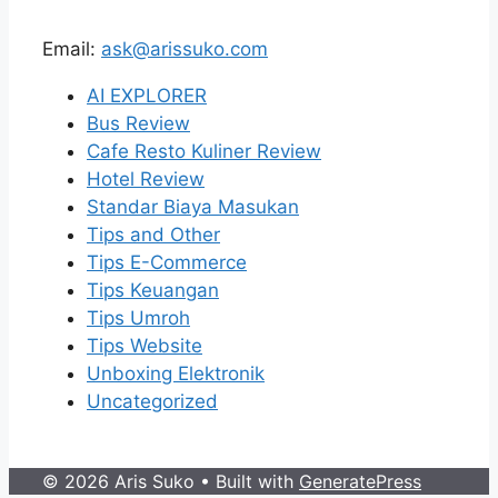
Email:
ask@arissuko.com
AI EXPLORER
Bus Review
Cafe Resto Kuliner Review
Hotel Review
Standar Biaya Masukan
Tips and Other
Tips E-Commerce
Tips Keuangan
Tips Umroh
Tips Website
Unboxing Elektronik
Uncategorized
© 2026 Aris Suko
• Built with
GeneratePress