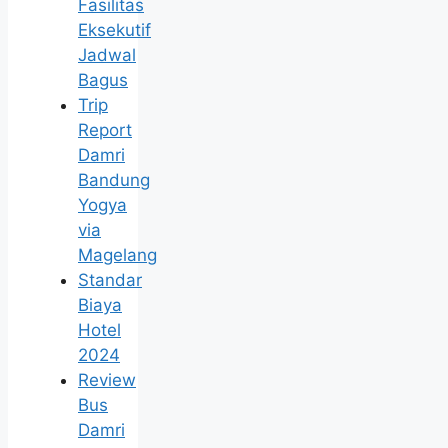
Fasilitas
Eksekutif
Jadwal
Bagus
Trip
Report
Damri
Bandung
Yogya
via
Magelang
Standar
Biaya
Hotel
2024
Review
Bus
Damri