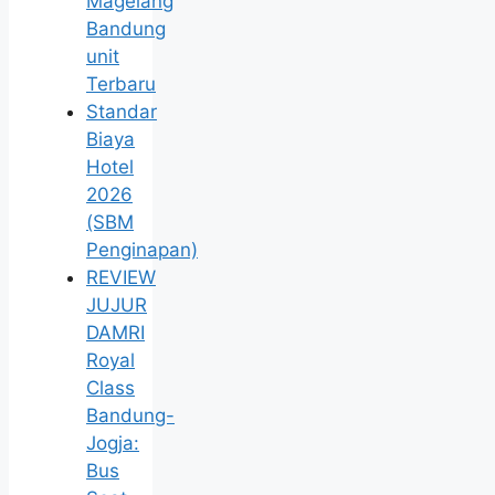
Magelang
Bandung
unit
Terbaru
Standar
Biaya
Hotel
2026
(SBM
Penginapan)
REVIEW
JUJUR
DAMRI
Royal
Class
Bandung-
Jogja:
Bus