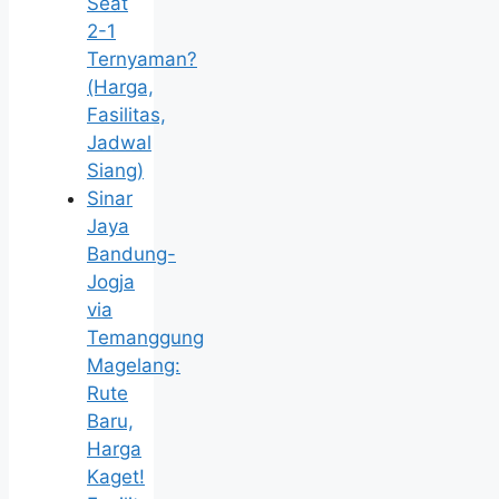
Seat
2-1
Ternyaman?
(Harga,
Fasilitas,
Jadwal
Siang)
Sinar
Jaya
Bandung-
Jogja
via
Temanggung
Magelang:
Rute
Baru,
Harga
Kaget!