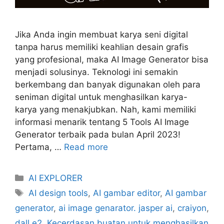
Jika Anda ingin membuat karya seni digital
tanpa harus memiliki keahlian desain grafis
yang profesional, maka AI Image Generator bisa
menjadi solusinya. Teknologi ini semakin
berkembang dan banyak digunakan oleh para
seniman digital untuk menghasilkan karya-
karya yang menakjubkan. Nah, kami memiliki
informasi menarik tentang 5 Tools AI Image
Generator terbaik pada bulan April 2023!
Pertama, …
Read more
Categories
AI EXPLORER
Tags
AI design tools
,
AI gambar editor
,
AI gambar
generator
,
ai image genarator. jasper ai
,
craiyon
,
dall e2
,
Kecerdasan buatan untuk menghasilkan