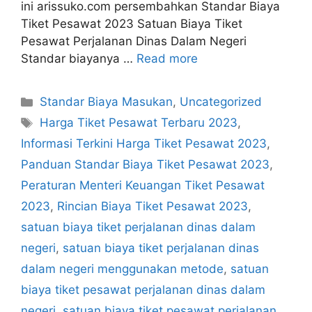
ini arissuko.com persembahkan Standar Biaya
Tiket Pesawat 2023 Satuan Biaya Tiket
Pesawat Perjalanan Dinas Dalam Negeri
Standar biayanya …
Read more
Categories
Standar Biaya Masukan
,
Uncategorized
Tags
Harga Tiket Pesawat Terbaru 2023
,
Informasi Terkini Harga Tiket Pesawat 2023
,
Panduan Standar Biaya Tiket Pesawat 2023
,
Peraturan Menteri Keuangan Tiket Pesawat
2023
,
Rincian Biaya Tiket Pesawat 2023
,
satuan biaya tiket perjalanan dinas dalam
negeri
,
satuan biaya tiket perjalanan dinas
dalam negeri menggunakan metode
,
satuan
biaya tiket pesawat perjalanan dinas dalam
negeri
,
satuan biaya tiket pesawat perjalanan