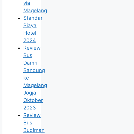
via
Magelang
Standar
Biaya
Hotel
2024
Review
Bus
Damri
Bandung
ke
Magelang
Jogja
Oktober
2023
Review
Bus
Budiman