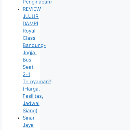
Penginapan)
REVIEW
JUJUR
DAMRI
Royal
Class
Bandung-
Jogja:
Bus
Seat
2-1
Ternyaman?
(Harga,
Fasilitas,
Jadwal
Siang)
Sinar
Jaya