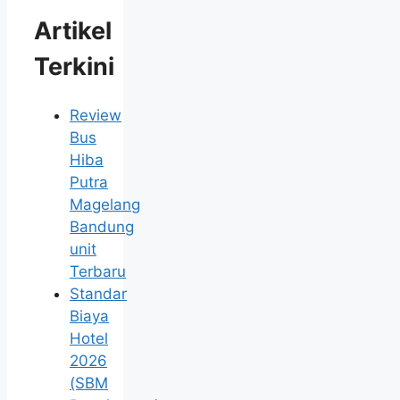
Artikel
Terkini
Review
Bus
Hiba
Putra
Magelang
Bandung
unit
Terbaru
Standar
Biaya
Hotel
2026
(SBM