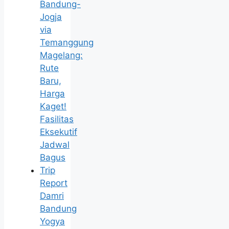
Bandung-
Jogja
via
Temanggung
Magelang:
Rute
Baru,
Harga
Kaget!
Fasilitas
Eksekutif
Jadwal
Bagus
Trip
Report
Damri
Bandung
Yogya