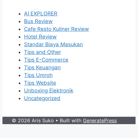
AI EXPLORER
Bus Review
Cafe Resto Kuliner Review
Hotel Review
Standar Biaya Masukan
Tips and Other
Tips E-Commerce
Tips Keuangan
Tips Umroh
Tips Website
Unboxing Elektronik
Uncategorized
© 2026 Aris Suko
• Built with
GeneratePress