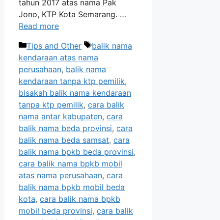
tahun 2017 atas nama Pak
Jono, KTP Kota Semarang. …
Read more
Categories
Tags
Tips and Other
balik nama
kendaraan atas nama
perusahaan
,
balik nama
kendaraan tanpa ktp pemilik
,
bisakah balik nama kendaraan
tanpa ktp pemilik
,
cara balik
nama antar kabupaten
,
cara
balik nama beda provinsi
,
cara
balik nama beda samsat
,
cara
balik nama bpkb beda provinsi
,
cara balik nama bpkb mobil
atas nama perusahaan
,
cara
balik nama bpkb mobil beda
kota
,
cara balik nama bpkb
mobil beda provinsi
,
cara balik