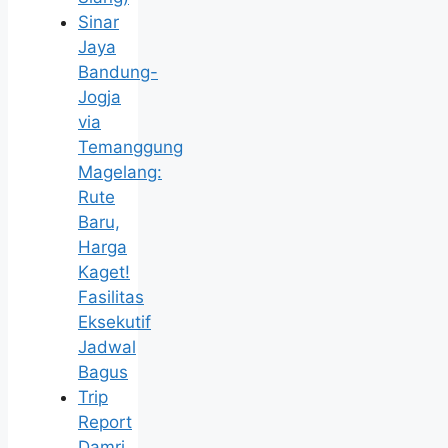
Sinar
Jaya
Bandung-
Jogja
via
Temanggung
Magelang:
Rute
Baru,
Harga
Kaget!
Fasilitas
Eksekutif
Jadwal
Bagus
Trip
Report
Damri