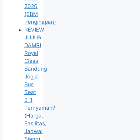
2026
(SBM
Penginapan)
REVIEW
JUJUR
DAMRI
Royal
Class
Bandung-
Jogja:
Bus
Seat
2-1
Ternyaman?
(Harga,
Fasilitas,
Jadwal
Siang)