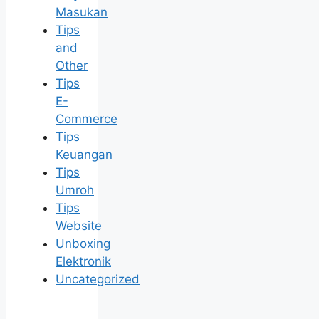
Masukan
Tips
and
Other
Tips
E-
Commerce
Tips
Keuangan
Tips
Umroh
Tips
Website
Unboxing
Elektronik
Uncategorized