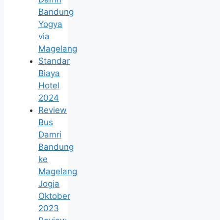
Bandung
Yogya
via
Magelang
Standar
Biaya
Hotel
2024
Review
Bus
Damri
Bandung
ke
Magelang
Jogja
Oktober
2023