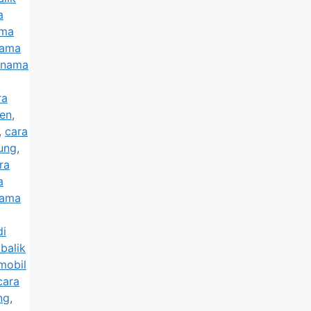
a
ama
nama
k nama
ra
ten
,
,
cara
ung
,
ra
a
nama
di
balik
mobil
cara
ng
,