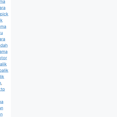
ama
ara
 pick
ik
ama
tu
ara
udah
nama
otor
alik
balik
lik
n
,
ktp
ma
an
an