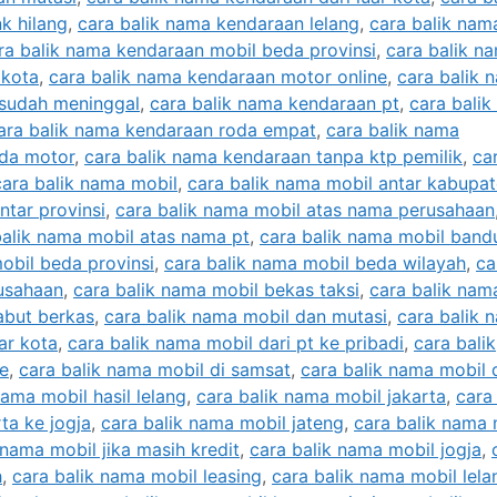
k hilang
,
cara balik nama kendaraan lelang
,
cara balik nam
ra balik nama kendaraan mobil beda provinsi
,
cara balik n
 kota
,
cara balik nama kendaraan motor online
,
cara balik 
 sudah meninggal
,
cara balik nama kendaraan pt
,
cara bali
ara balik nama kendaraan roda empat
,
cara balik nama
eda motor
,
cara balik nama kendaraan tanpa ktp pemilik
,
ca
cara balik nama mobil
,
cara balik nama mobil antar kabupa
ntar provinsi
,
cara balik nama mobil atas nama perusahaan
balik nama mobil atas nama pt
,
cara balik nama mobil band
obil beda provinsi
,
cara balik nama mobil beda wilayah
,
ca
rusahaan
,
cara balik nama mobil bekas taksi
,
cara balik nam
abut berkas
,
cara balik nama mobil dan mutasi
,
cara balik 
ar kota
,
cara balik nama mobil dari pt ke pribadi
,
cara balik
ce
,
cara balik nama mobil di samsat
,
cara balik nama mobil 
nama mobil hasil lelang
,
cara balik nama mobil jakarta
,
cara 
ta ke jogja
,
cara balik nama mobil jateng
,
cara balik nama 
 nama mobil jika masih kredit
,
cara balik nama mobil jogja
,
h
,
cara balik nama mobil leasing
,
cara balik nama mobil lela