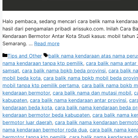
Halo pembaca, sedang mencari cara belik nama kendaraan 
hasil dari pengamalan pribadi arissuko.com. Inilah Cara
Kendaraan Bermotor Antar Kota Studi kasus: mobil tahun
Semarang. …
Read more
Categories
Tags
Tips and Other
balik nama kendaraan atas nama per
nama kendaraan tanpa ktp pemilik
,
cara balik nama antar
samsat
,
cara balik nama bpkb beda provinsi
,
cara balik 
mobil beda kota
,
cara balik nama bpkb mobil beda provin
mobil tanpa ktp pemilik pertama
,
cara balik nama bpkb m
kendaraan bermotor
,
cara balik nama dan mutasi mobil
,
c
kabupaten
,
cara balik nama kendaraan antar provinsi
,
car
kendaraan beda kota
,
cara balik nama kendaraan beda pr
kendaraan bermotor beda kabupaten
,
cara balik nama ke
bermotor luar daerah
,
cara balik nama kendaraan bermoto
nama kendaraan bermotor roda dua
,
cara balik nama ken
bermotor tanpa ktp pemilik
,
cara balik nama kendaraan d