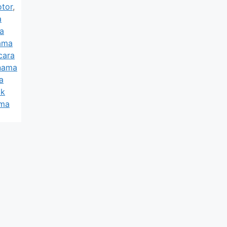
otor
,
a
a
nama
cara
 nama
a
ik
ama