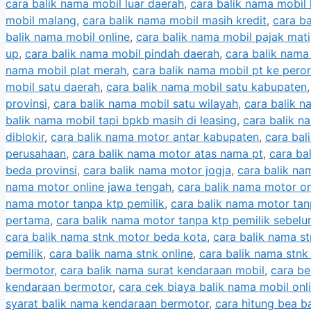
cara balik nama mobil luar daerah
,
cara balik nama mobil 
mobil malang
,
cara balik nama mobil masih kredit
,
cara ba
balik nama mobil online
,
cara balik nama mobil pajak mati
up
,
cara balik nama mobil pindah daerah
,
cara balik nama
nama mobil plat merah
,
cara balik nama mobil pt ke pero
mobil satu daerah
,
cara balik nama mobil satu kabupaten
provinsi
,
cara balik nama mobil satu wilayah
,
cara balik n
balik nama mobil tapi bpkb masih di leasing
,
cara balik n
diblokir
,
cara balik nama motor antar kabupaten
,
cara bal
perusahaan
,
cara balik nama motor atas nama pt
,
cara ba
beda provinsi
,
cara balik nama motor jogja
,
cara balik na
nama motor online jawa tengah
,
cara balik nama motor on
nama motor tanpa ktp pemilik
,
cara balik nama motor tan
pertama
,
cara balik nama motor tanpa ktp pemilik sebel
cara balik nama stnk motor beda kota
,
cara balik nama s
pemilik
,
cara balik nama stnk online
,
cara balik nama stnk
bermotor
,
cara balik nama surat kendaraan mobil
,
cara be
kendaraan bermotor
,
cara cek biaya balik nama mobil onl
syarat balik nama kendaraan bermotor
,
cara hitung bea b