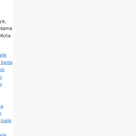
ya,
k Nama
 Kota
lik
a beda
kb
b
i
ma
n
 balik
alik