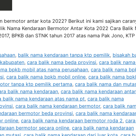
bermotor antar kota 2022? Berikut ini kami sajikan caran
 Balik Nama Kendaraan Bermotor Antar Kota 2022 Cara Bali
 2017, BPKB dan STNK tahun 2017 atas nama Pak Jono, KTP
usahaan
,
balik nama kendaraan tanpa ktp pemilik
,
bisakah ba
 kabupaten
,
cara balik nama beda provinsi
,
cara balik nam
nama bpkb mobil atas nama perusahaan
,
cara balik nama bp
si
,
cara balik nama bpkb mobil online
,
cara balik nama bpk
otor tanpa ktp pemilik pertama
,
cara balik nama dan mutas
ara balik nama kendaraan
,
cara balik nama kendaraan antar
a balik nama kendaraan atas nama pt
,
cara balik nama
ovinsi
,
cara balik nama kendaraan bermotor
,
cara balik na
ndaraan bermotor beda provinsi
,
cara balik nama kendaraa
r online
,
cara balik nama kendaraan bermotor roda 2
,
cara
daraan bermotor secara online
,
cara balik nama kendaraan
an mutasi
,
cara balik nama kendaraan dari luar kota
,
cara b