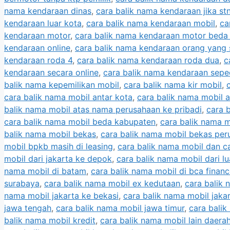
nama kendaraan dinas
,
cara balik nama kendaraan jika stn
kendaraan luar kota
,
cara balik nama kendaraan mobil
,
ca
kendaraan motor
,
cara balik nama kendaraan motor beda
kendaraan online
,
cara balik nama kendaraan orang yang
kendaraan roda 4
,
cara balik nama kendaraan roda dua
,
c
kendaraan secara online
,
cara balik nama kendaraan sep
balik nama kepemilikan mobil
,
cara balik nama kir mobil
,
cara balik nama mobil antar kota
,
cara balik nama mobil a
balik nama mobil atas nama perusahaan ke pribadi
,
cara 
cara balik nama mobil beda kabupaten
,
cara balik nama m
balik nama mobil bekas
,
cara balik nama mobil bekas pe
mobil bpkb masih di leasing
,
cara balik nama mobil dan c
mobil dari jakarta ke depok
,
cara balik nama mobil dari lu
nama mobil di batam
,
cara balik nama mobil di bca finan
surabaya
,
cara balik nama mobil ex kedutaan
,
cara balik 
nama mobil jakarta ke bekasi
,
cara balik nama mobil jakar
jawa tengah
,
cara balik nama mobil jawa timur
,
cara balik
balik nama mobil kredit
,
cara balik nama mobil lain daera