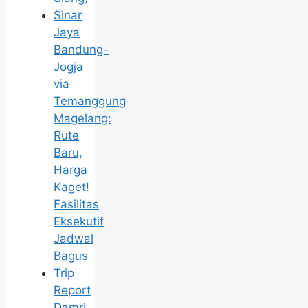
Sinar
Jaya
Bandung-
Jogja
via
Temanggung
Magelang:
Rute
Baru,
Harga
Kaget!
Fasilitas
Eksekutif
Jadwal
Bagus
Trip
Report
Damri