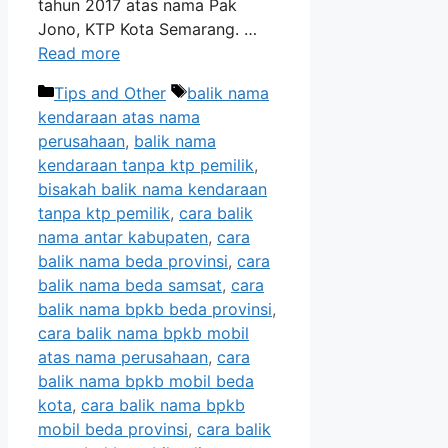
tahun 2017 atas nama Pak
Jono, KTP Kota Semarang. …
Read more
Categories
Tags
Tips and Other
balik nama
kendaraan atas nama
perusahaan
,
balik nama
kendaraan tanpa ktp pemilik
,
bisakah balik nama kendaraan
tanpa ktp pemilik
,
cara balik
nama antar kabupaten
,
cara
balik nama beda provinsi
,
cara
balik nama beda samsat
,
cara
balik nama bpkb beda provinsi
,
cara balik nama bpkb mobil
atas nama perusahaan
,
cara
balik nama bpkb mobil beda
kota
,
cara balik nama bpkb
mobil beda provinsi
,
cara balik