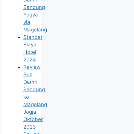
Bandung
Yogya
via
Magelang
Standar
Biaya
Hotel
2024
Review
Bus
Damri
Bandung
ke
Magelang
Jogja
Oktober
2023