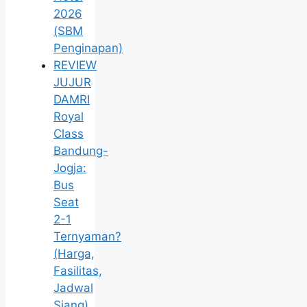
2026
(SBM
Penginapan)
REVIEW
JUJUR
DAMRI
Royal
Class
Bandung-
Jogja:
Bus
Seat
2-1
Ternyaman?
(Harga,
Fasilitas,
Jadwal
Siang)