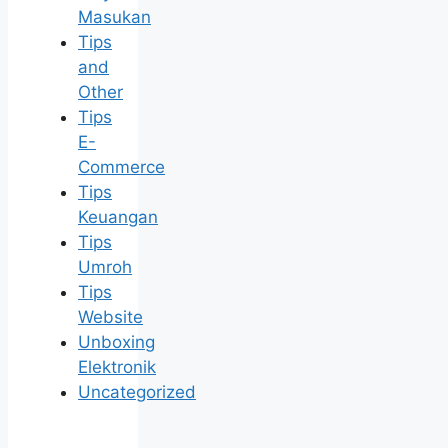
Masukan
Tips
and
Other
Tips
E-
Commerce
Tips
Keuangan
Tips
Umroh
Tips
Website
Unboxing
Elektronik
Uncategorized