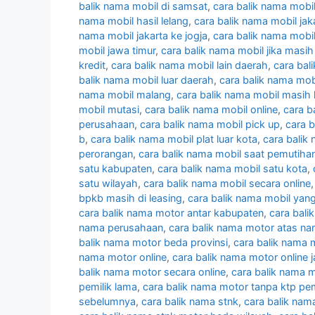
balik nama mobil di samsat
,
cara balik nama mobi
nama mobil hasil lelang
,
cara balik nama mobil jak
nama mobil jakarta ke jogja
,
cara balik nama mobil
mobil jawa timur
,
cara balik nama mobil jika masih
kredit
,
cara balik nama mobil lain daerah
,
cara bal
balik nama mobil luar daerah
,
cara balik nama mobi
nama mobil malang
,
cara balik nama mobil masih 
mobil mutasi
,
cara balik nama mobil online
,
cara b
perusahaan
,
cara balik nama mobil pick up
,
cara 
b
,
cara balik nama mobil plat luar kota
,
cara balik
perorangan
,
cara balik nama mobil saat pemutiha
satu kabupaten
,
cara balik nama mobil satu kota
,
satu wilayah
,
cara balik nama mobil secara online
bpkb masih di leasing
,
cara balik nama mobil yang
cara balik nama motor antar kabupaten
,
cara bali
nama perusahaan
,
cara balik nama motor atas na
balik nama motor beda provinsi
,
cara balik nama 
nama motor online
,
cara balik nama motor online 
balik nama motor secara online
,
cara balik nama m
pemilik lama
,
cara balik nama motor tanpa ktp pem
sebelumnya
,
cara balik nama stnk
,
cara balik nam