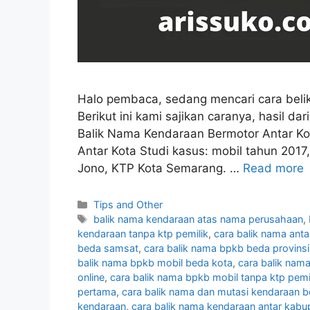
Halo pembaca, sedang mencari cara beli
Berikut ini kami sajikan caranya, hasil da
Balik Nama Kendaraan Bermotor Antar K
Antar Kota Studi kasus: mobil tahun 20
Jono, KTP Kota Semarang. …
Read more
Categories
Tips and Other
Tags
balik nama kendaraan atas nama perusahaan
,
kendaraan tanpa ktp pemilik
,
cara balik nama ant
beda samsat
,
cara balik nama bpkb beda provinsi
balik nama bpkb mobil beda kota
,
cara balik nam
online
,
cara balik nama bpkb mobil tanpa ktp pemi
pertama
,
cara balik nama dan mutasi kendaraan 
kendaraan
,
cara balik nama kendaraan antar kabu