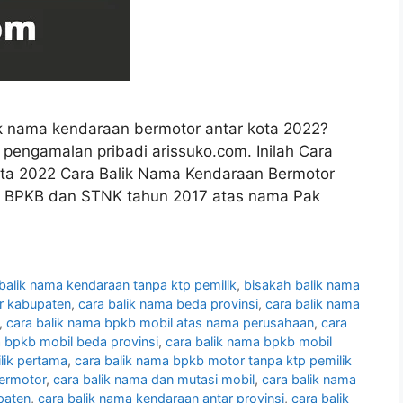
k nama kendaraan bermotor antar kota 2022?
ri pengamalan pribadi arissuko.com. Inilah Cara
ota 2022 Cara Balik Nama Kendaraan Bermotor
17, BPKB dan STNK tahun 2017 atas nama Pak
balik nama kendaraan tanpa ktp pemilik
,
bisakah balik nama
ar kabupaten
,
cara balik nama beda provinsi
,
cara balik nama
,
cara balik nama bpkb mobil atas nama perusahaan
,
cara
a bpkb mobil beda provinsi
,
cara balik nama bpkb mobil
lik pertama
,
cara balik nama bpkb motor tanpa ktp pemilik
bermotor
,
cara balik nama dan mutasi mobil
,
cara balik nama
paten
,
cara balik nama kendaraan antar provinsi
,
cara balik