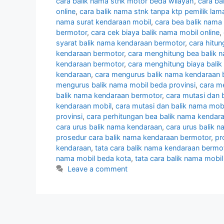
cara balik nama stnk motor beda wilayah
,
cara ba
online
,
cara balik nama stnk tanpa ktp pemilik lam
nama surat kendaraan mobil
,
cara bea balik nama
bermotor
,
cara cek biaya balik nama mobil online
,
syarat balik nama kendaraan bermotor
,
cara hitu
kendaraan bermotor
,
cara menghitung bea balik 
kendaraan bermotor
,
cara menghitung biaya bali
kendaraan
,
cara mengurus balik nama kendaraan 
mengurus balik nama mobil beda provinsi
,
cara m
balik nama kendaraan bermotor
,
cara mutasi dan 
kendaraan mobil
,
cara mutasi dan balik nama mobi
provinsi
,
cara perhitungan bea balik nama kendar
cara urus balik nama kendaraan
,
cara urus balik 
prosedur cara balik nama kendaraan bermotor
,
pr
kendaraan
,
tata cara balik nama kendaraan bermo
nama mobil beda kota
,
tata cara balik nama mobil
Leave a comment