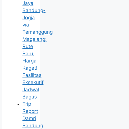
Jaya
Bandung-
Jogja
via
Temanggung
Magelang:
Rute
Baru,
Harga
Kaget!
Fasilitas
Eksekutif
Jadwal
Bagus
Trip
Report
Damri
Bandung