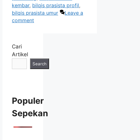
kembar
,
bilqis prasista profil
,
bilqis prasista umur
Leave a
comment
Cari
Artikel
Search
Populer
Sepekan