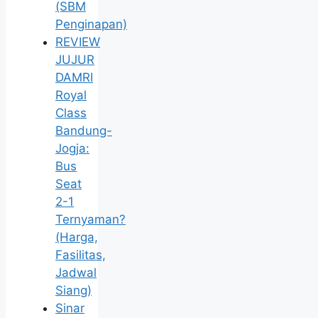
(SBM
Penginapan)
REVIEW
JUJUR
DAMRI
Royal
Class
Bandung-
Jogja:
Bus
Seat
2-1
Ternyaman?
(Harga,
Fasilitas,
Jadwal
Siang)
Sinar