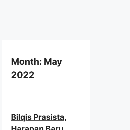
Month:
May
2022
Bilqis Prasista,
Harapan Baru…