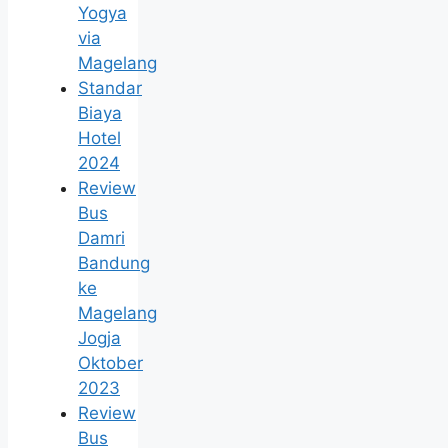
Yogya
via
Magelang
Standar
Biaya
Hotel
2024
Review
Bus
Damri
Bandung
ke
Magelang
Jogja
Oktober
2023
Review
Bus