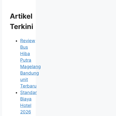
Artikel
Terkini
Review
Bus
Hiba
Putra
Magelang
Bandung
unit
Terbaru
Standar
Biaya
Hotel
2026