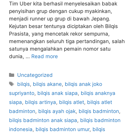
Tim Uber kita berhasil menyelesaikan babak
penyisihan grup dengan cukup myakinkan,
menjadi runner up grup di bawah Jepang.
Kejutan besar tentunya diciptakan oleh Bilqis
Prasista, yang mencetak rekor sempurna,
memenangkan seluruh tiga pertandingan, salah
satunya mengalahkan pemain nomor satu
dunia, …
Read more
Categories
Uncategorized
Tags
bilqis
,
bilqis akane
,
bilqis anak joko
supriyanto
,
bilqis anak siapa
,
bilqis anaknya
siapa
,
bilqis artinya
,
bilqis atlet
,
bilqis atlet
badminton
,
bilqis ayah ojak
,
bilqis badminton
,
bilqis badminton anak siapa
,
bilqis badminton
indonesia
,
bilqis badminton umur
,
bilqis