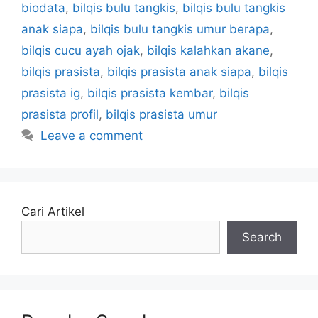
biodata
,
bilqis bulu tangkis
,
bilqis bulu tangkis
anak siapa
,
bilqis bulu tangkis umur berapa
,
bilqis cucu ayah ojak
,
bilqis kalahkan akane
,
bilqis prasista
,
bilqis prasista anak siapa
,
bilqis
prasista ig
,
bilqis prasista kembar
,
bilqis
prasista profil
,
bilqis prasista umur
Leave a comment
Cari Artikel
Search