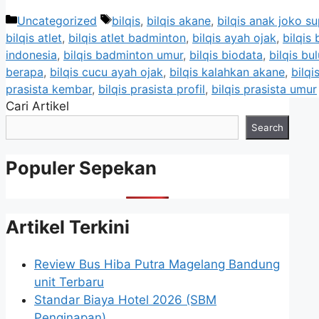
Categories
Tags
Uncategorized
bilqis
,
bilqis akane
,
bilqis anak joko s
bilqis atlet
,
bilqis atlet badminton
,
bilqis ayah ojak
,
bilqis
indonesia
,
bilqis badminton umur
,
bilqis biodata
,
bilqis bu
berapa
,
bilqis cucu ayah ojak
,
bilqis kalahkan akane
,
bilqi
prasista kembar
,
bilqis prasista profil
,
bilqis prasista umur
Cari Artikel
Search
Populer Sepekan
Artikel Terkini
Review Bus Hiba Putra Magelang Bandung
unit Terbaru
Standar Biaya Hotel 2026 (SBM
Penginapan)