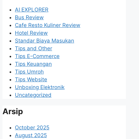
AI EXPLORER
Bus Review
Cafe Resto Kuliner Review
Hotel Review
Standar Biaya Masukan
Tips and Other
Tips E-Commerce
Tips Keuangan
Tips Umroh
Tips Website
Unboxing Elektronik
Uncategorized
Arsip
October 2025
August 2025