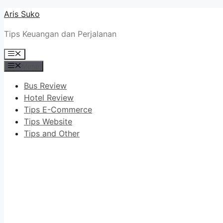
Skip
Aris Suko
to
Tips Keuangan dan Perjalanan
content
Menu
Menu
Bus Review
Hotel Review
Tips E-Commerce
Tips Website
Tips and Other