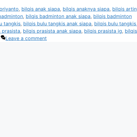
upriyanto
,
bilqis anak siapa
,
bilqis anaknya siapa
,
bilqis arti
 badminton
,
bilqis badminton anak siapa
,
bilqis badminton
lu tangkis
,
bilqis bulu tangkis anak siapa
,
bilqis bulu tangki
s prasista
,
bilqis prasista anak siapa
,
bilqis prasista ig
,
bilqis
Leave a comment