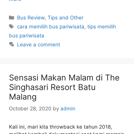
Categories
Bus Review
,
Tips and Other
Tags
cara memilih bus pariwisata
,
tips memilih
bus pariwisata
Leave a comment
Sensasi Makan Malam di The
Singhasari Resort Batu
Malang
October 28, 2020
by
admin
Kali ini, mari kita throwback ke tahun 2018,