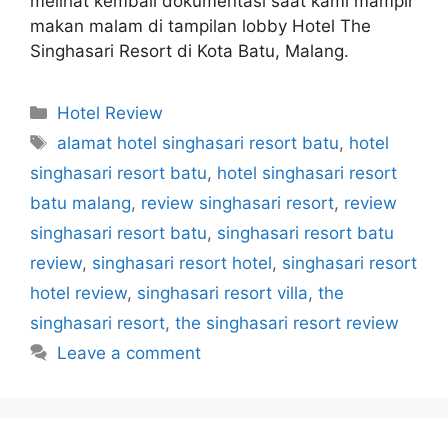
melihat kembali dokumentasi saat kami mampir
makan malam di tampilan lobby Hotel The
Singhasari Resort di Kota Batu, Malang.
Categories
Hotel Review
Tags
alamat hotel singhasari resort batu
,
hotel
singhasari resort batu
,
hotel singhasari resort
batu malang
,
review singhasari resort
,
review
singhasari resort batu
,
singhasari resort batu
review
,
singhasari resort hotel
,
singhasari resort
hotel review
,
singhasari resort villa
,
the
singhasari resort
,
the singhasari resort review
Leave a comment