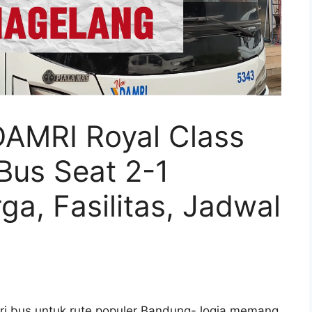
AMRI Royal Class
Bus Seat 2-1
a, Fasilitas, Jadwal
ri bus untuk rute populer Bandung-Jogja memang