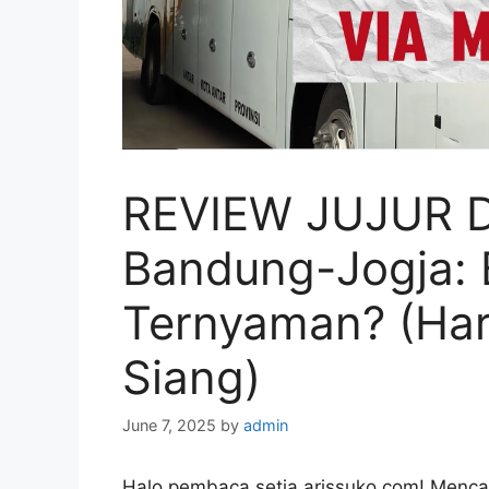
REVIEW JUJUR D
Bandung-Jogja: 
Ternyaman? (Harg
Siang)
June 7, 2025
by
admin
Halo pembaca setia arissuko.com! Menca