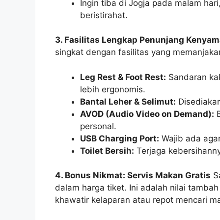
Ingin tiba di Jogja pada malam har
beristirahat.
3. Fasilitas Lengkap Penunjang Kenya
singkat dengan fasilitas yang memanjaka
Leg Rest & Foot Rest:
Sandaran kak
lebih ergonomis.
Bantal Leher & Selimut:
Disediakan
AVOD (Audio Video on Demand):
B
personal.
USB Charging Port:
Wajib ada agar
Toilet Bersih:
Terjaga kebersihanny
4. Bonus Nikmat: Servis Makan Gratis
Sa
dalam harga tiket. Ini adalah nilai tamba
khawatir kelaparan atau repot mencari m