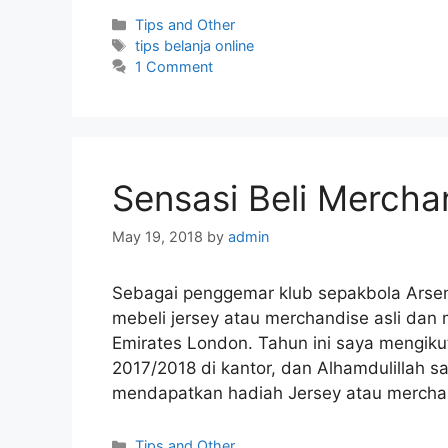
Categories
Tips and Other
Tags
tips belanja online
1 Comment
Sensasi Beli Merchan
May 19, 2018
by
admin
Sebagai penggemar klub sepakbola Arsena
mebeli jersey atau merchandise asli dan
Emirates London. Tahun ini saya mengiku
2017/2018 di kantor, dan Alhamdulillah s
mendapatkan hadiah Jersey atau merchand
Categories
Tips and Other