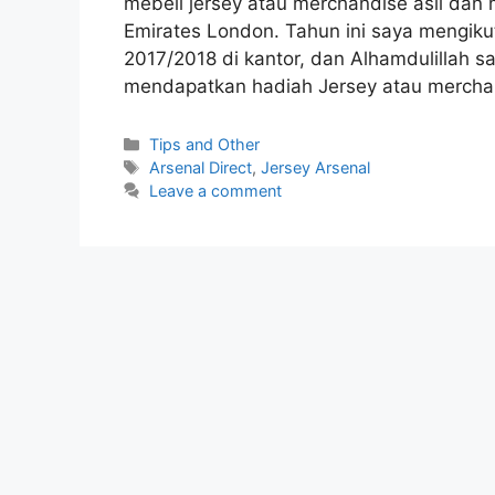
mebeli jersey atau merchandise asli dan
Emirates London. Tahun ini saya mengiku
2017/2018 di kantor, dan Alhamdulillah s
mendapatkan hadiah Jersey atau merchand
Categories
Tips and Other
Tags
Arsenal Direct
,
Jersey Arsenal
Leave a comment