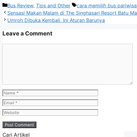
Categories
Tags
Bus Review
,
Tips and Other
cara memilih bus pariwisa
Sensasi Makan Malam di The Singhasari Resort Batu Ma
Umroh Dibuka Kembali, Ini Aturan Barunya
Leave a Comment
Comment
Name
Email
Website
Cari Artikel