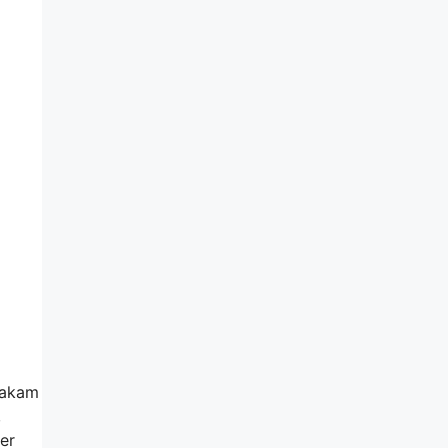
makam
,
er