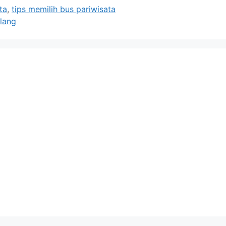
ta
,
tips memilih bus pariwisata
lang