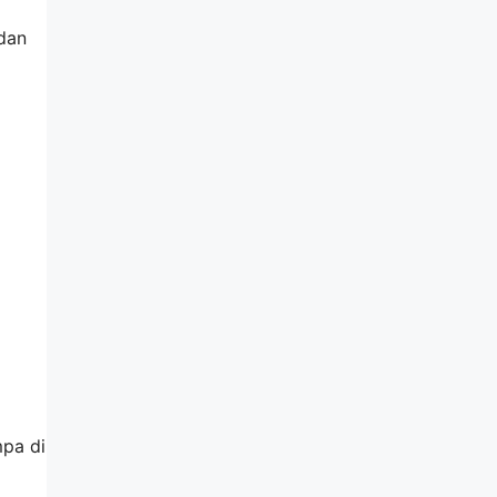
dan
mpa di