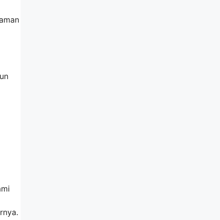
laman
hun
ami
rnya.