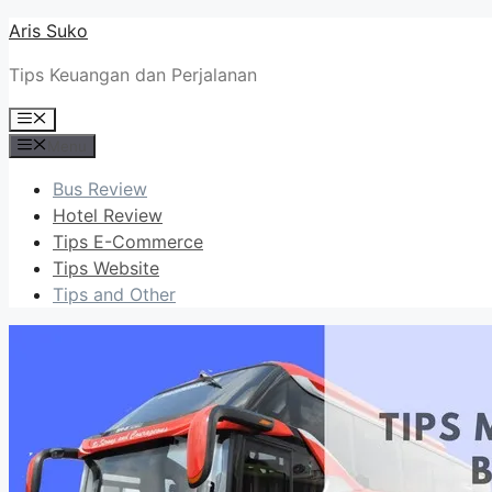
Skip
Aris Suko
to
Tips Keuangan dan Perjalanan
content
Menu
Menu
Bus Review
Hotel Review
Tips E-Commerce
Tips Website
Tips and Other