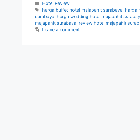
Categories
Hotel Review
Tags
harga buffet hotel majapahit surabaya
,
harga 
surabaya
,
harga wedding hotel majapahit suraba
majapahit surabaya
,
review hotel majapahit sura
Leave a comment