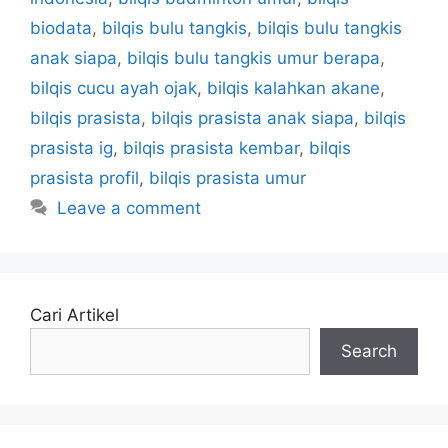
biodata
,
bilqis bulu tangkis
,
bilqis bulu tangkis
anak siapa
,
bilqis bulu tangkis umur berapa
,
bilqis cucu ayah ojak
,
bilqis kalahkan akane
,
bilqis prasista
,
bilqis prasista anak siapa
,
bilqis
prasista ig
,
bilqis prasista kembar
,
bilqis
prasista profil
,
bilqis prasista umur
Leave a comment
Cari Artikel
Search