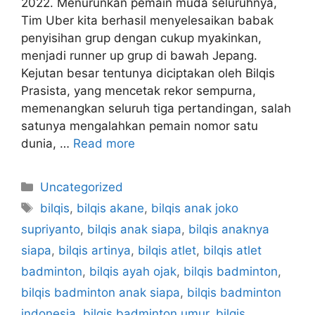
2022. Menurunkan pemain muda seluruhnya,
Tim Uber kita berhasil menyelesaikan babak
penyisihan grup dengan cukup myakinkan,
menjadi runner up grup di bawah Jepang.
Kejutan besar tentunya diciptakan oleh Bilqis
Prasista, yang mencetak rekor sempurna,
memenangkan seluruh tiga pertandingan, salah
satunya mengalahkan pemain nomor satu
dunia, …
Read more
Categories
Uncategorized
Tags
bilqis
,
bilqis akane
,
bilqis anak joko
supriyanto
,
bilqis anak siapa
,
bilqis anaknya
siapa
,
bilqis artinya
,
bilqis atlet
,
bilqis atlet
badminton
,
bilqis ayah ojak
,
bilqis badminton
,
bilqis badminton anak siapa
,
bilqis badminton
indonesia
,
bilqis badminton umur
,
bilqis