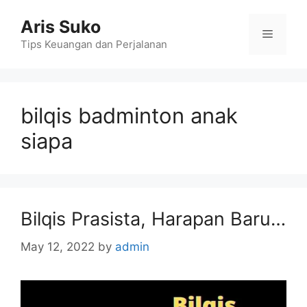
Skip
Aris Suko
to
Menu
content
Tips Keuangan dan Perjalanan
bilqis badminton anak
siapa
Bilqis Prasista, Harapan Baru…
May 12, 2022
by
admin