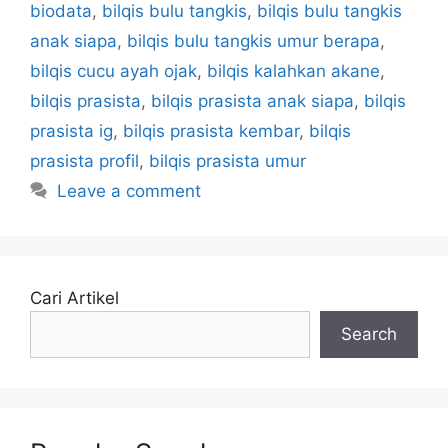
biodata
,
bilqis bulu tangkis
,
bilqis bulu tangkis
anak siapa
,
bilqis bulu tangkis umur berapa
,
bilqis cucu ayah ojak
,
bilqis kalahkan akane
,
bilqis prasista
,
bilqis prasista anak siapa
,
bilqis
prasista ig
,
bilqis prasista kembar
,
bilqis
prasista profil
,
bilqis prasista umur
Leave a comment
Cari Artikel
Search