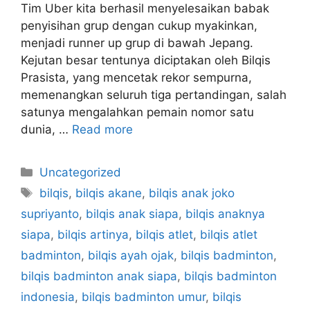
Tim Uber kita berhasil menyelesaikan babak
penyisihan grup dengan cukup myakinkan,
menjadi runner up grup di bawah Jepang.
Kejutan besar tentunya diciptakan oleh Bilqis
Prasista, yang mencetak rekor sempurna,
memenangkan seluruh tiga pertandingan, salah
satunya mengalahkan pemain nomor satu
dunia, …
Read more
Categories
Uncategorized
Tags
bilqis
,
bilqis akane
,
bilqis anak joko
supriyanto
,
bilqis anak siapa
,
bilqis anaknya
siapa
,
bilqis artinya
,
bilqis atlet
,
bilqis atlet
badminton
,
bilqis ayah ojak
,
bilqis badminton
,
bilqis badminton anak siapa
,
bilqis badminton
indonesia
,
bilqis badminton umur
,
bilqis