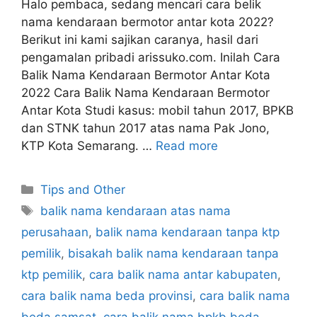
Halo pembaca, sedang mencari cara belik
nama kendaraan bermotor antar kota 2022?
Berikut ini kami sajikan caranya, hasil dari
pengamalan pribadi arissuko.com. Inilah Cara
Balik Nama Kendaraan Bermotor Antar Kota
2022 Cara Balik Nama Kendaraan Bermotor
Antar Kota Studi kasus: mobil tahun 2017, BPKB
dan STNK tahun 2017 atas nama Pak Jono,
KTP Kota Semarang. …
Read more
Categories
Tips and Other
Tags
balik nama kendaraan atas nama
perusahaan
,
balik nama kendaraan tanpa ktp
pemilik
,
bisakah balik nama kendaraan tanpa
ktp pemilik
,
cara balik nama antar kabupaten
,
cara balik nama beda provinsi
,
cara balik nama
beda samsat
,
cara balik nama bpkb beda