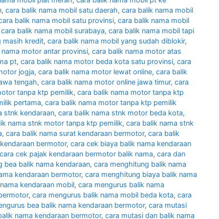
n
,
cara balik nama mobil satu daerah
,
cara balik nama mobil
cara balik nama mobil satu provinsi
,
cara balik nama mobil
,
cara balik nama mobil surabaya
,
cara balik nama mobil tapi
 masih kredit
,
cara balik nama mobil yang sudah diblokir
,
k nama motor antar provinsi
,
cara balik nama motor atas
ma pt
,
cara balik nama motor beda kota satu provinsi
,
cara
motor jogja
,
cara balik nama motor lewat online
,
cara balik
jawa tengah
,
cara balik nama motor online jawa timur
,
cara
otor tanpa ktp pemilik
,
cara balik nama motor tanpa ktp
ilik pertama
,
cara balik nama motor tanpa ktp pemilik
a stnk kendaraan
,
cara balik nama stnk motor beda kota
,
lik nama stnk motor tanpa ktp pemilik
,
cara balik nama stnk
a
,
cara balik nama surat kendaraan bermotor
,
cara balik
 kendaraan bermotor
,
cara cek biaya balik nama kendaraan
cara cek pajak kendaraan bermotor balik nama
,
cara dan
ng bea balik nama kendaraan
,
cara menghitung balik nama
nama kendaraan bermotor
,
cara menghitung biaya balik nama
k nama kendaraan mobil
,
cara mengurus balik nama
bermotor
,
cara mengurus balik nama mobil beda kota
,
cara
engurus bea balik nama kendaraan bermotor
,
cara mutasi
balik nama kendaraan bermotor
,
cara mutasi dan balik nama