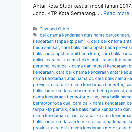
Antar Kota Studi kasus: mobil tahun 20
Jono, KTP Kota Semarang. …
Read more
Categories
Tips and Other
Tags
balik nama kendaraan atas nama perusahaan
,
kendaraan tanpa ktp pemilik
,
cara balik nama ant
beda samsat
,
cara balik nama bpkb beda provinsi
balik nama bpkb mobil beda kota
,
cara balik nam
online
,
cara balik nama bpkb mobil tanpa ktp pemi
pertama
,
cara balik nama dan mutasi kendaraan 
kendaraan
,
cara balik nama kendaraan antar kabu
nama kendaraan atas nama pt
,
cara balik nama k
provinsi
,
cara balik nama kendaraan bermotor
,
car
balik nama kendaraan bermotor beda provinsi
,
ca
nama kendaraan bermotor online
,
cara balik nam
bermotor roda dua
,
cara balik nama kendaraan be
tanpa ktp pemilik
,
cara balik nama kendaraan dan
nama kendaraan dinas
,
cara balik nama kendaraan 
balik nama kendaraan luar kota
,
cara balik nama 
provinsi
,
cara balik nama kendaraan motor
,
cara b