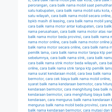
perorangan
,
cara balik nama mobil saat pemutiha
satu kabupaten
,
cara balik nama mobil satu kota
,
satu wilayah
,
cara balik nama mobil secara online
bpkb masih di leasing
,
cara balik nama mobil yang
cara balik nama motor antar kabupaten
,
cara bali
nama perusahaan
,
cara balik nama motor atas na
balik nama motor beda provinsi
,
cara balik nama 
nama motor online
,
cara balik nama motor online 
balik nama motor secara online
,
cara balik nama m
pemilik lama
,
cara balik nama motor tanpa ktp pem
sebelumnya
,
cara balik nama stnk
,
cara balik nam
cara balik nama stnk motor beda wilayah
,
cara ba
online
,
cara balik nama stnk tanpa ktp pemilik lam
nama surat kendaraan mobil
,
cara bea balik nama
bermotor
,
cara cek biaya balik nama mobil online
,
syarat balik nama kendaraan bermotor
,
cara hitu
kendaraan bermotor
,
cara menghitung bea balik 
kendaraan bermotor
,
cara menghitung biaya bali
kendaraan
,
cara mengurus balik nama kendaraan 
mengurus balik nama mobil beda provinsi
,
cara m
balik nama kendaraan bermotor
,
cara mutasi dan 