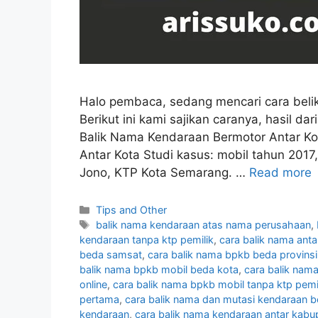
Halo pembaca, sedang mencari cara beli
Berikut ini kami sajikan caranya, hasil da
Balik Nama Kendaraan Bermotor Antar K
Antar Kota Studi kasus: mobil tahun 20
Jono, KTP Kota Semarang. …
Read more
Categories
Tips and Other
Tags
balik nama kendaraan atas nama perusahaan
,
kendaraan tanpa ktp pemilik
,
cara balik nama ant
beda samsat
,
cara balik nama bpkb beda provinsi
balik nama bpkb mobil beda kota
,
cara balik nam
online
,
cara balik nama bpkb mobil tanpa ktp pemi
pertama
,
cara balik nama dan mutasi kendaraan 
kendaraan
,
cara balik nama kendaraan antar kabu