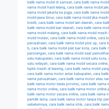
balik nama mobil di samsat
,
cara balik nama mobi
nama mobil hasil lelang
,
cara balik nama mobil jak
nama mobil jakarta ke jogja
,
cara balik nama mobil
mobil jawa timur
,
cara balik nama mobil jika masih
kredit
,
cara balik nama mobil lain daerah
,
cara bal
balik nama mobil luar daerah
,
cara balik nama mobi
nama mobil malang
,
cara balik nama mobil masih 
mobil mutasi
,
cara balik nama mobil online
,
cara b
perusahaan
,
cara balik nama mobil pick up
,
cara 
b
,
cara balik nama mobil plat luar kota
,
cara balik
perorangan
,
cara balik nama mobil saat pemutiha
satu kabupaten
,
cara balik nama mobil satu kota
,
satu wilayah
,
cara balik nama mobil secara online
bpkb masih di leasing
,
cara balik nama mobil yang
cara balik nama motor antar kabupaten
,
cara bali
nama perusahaan
,
cara balik nama motor atas na
balik nama motor beda provinsi
,
cara balik nama 
nama motor online
,
cara balik nama motor online 
balik nama motor secara online
,
cara balik nama m
pemilik lama
,
cara balik nama motor tanpa ktp pem
sebelumnya
,
cara balik nama stnk
,
cara balik nam