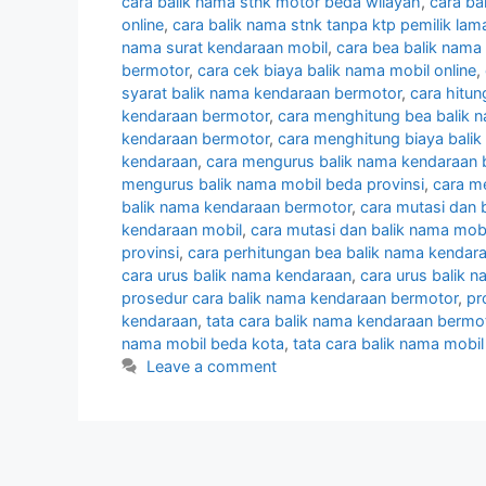
cara balik nama stnk motor beda wilayah
,
cara ba
online
,
cara balik nama stnk tanpa ktp pemilik lam
nama surat kendaraan mobil
,
cara bea balik nama
bermotor
,
cara cek biaya balik nama mobil online
,
syarat balik nama kendaraan bermotor
,
cara hitu
kendaraan bermotor
,
cara menghitung bea balik 
kendaraan bermotor
,
cara menghitung biaya bali
kendaraan
,
cara mengurus balik nama kendaraan 
mengurus balik nama mobil beda provinsi
,
cara m
balik nama kendaraan bermotor
,
cara mutasi dan 
kendaraan mobil
,
cara mutasi dan balik nama mobi
provinsi
,
cara perhitungan bea balik nama kendar
cara urus balik nama kendaraan
,
cara urus balik 
prosedur cara balik nama kendaraan bermotor
,
pr
kendaraan
,
tata cara balik nama kendaraan bermo
nama mobil beda kota
,
tata cara balik nama mobil
Leave a comment