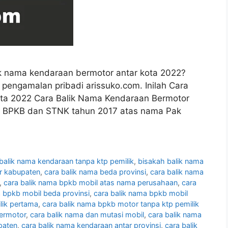
k nama kendaraan bermotor antar kota 2022?
ri pengamalan pribadi arissuko.com. Inilah Cara
ota 2022 Cara Balik Nama Kendaraan Bermotor
17, BPKB dan STNK tahun 2017 atas nama Pak
balik nama kendaraan tanpa ktp pemilik
,
bisakah balik nama
ar kabupaten
,
cara balik nama beda provinsi
,
cara balik nama
,
cara balik nama bpkb mobil atas nama perusahaan
,
cara
a bpkb mobil beda provinsi
,
cara balik nama bpkb mobil
lik pertama
,
cara balik nama bpkb motor tanpa ktp pemilik
bermotor
,
cara balik nama dan mutasi mobil
,
cara balik nama
paten
,
cara balik nama kendaraan antar provinsi
,
cara balik