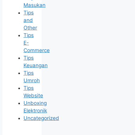
Masukan
Tips
and
Other
Tips
E-
Commerce
Tips
Keuangan
Tips
Umroh
Tips
Website
Unboxing
Elektronik
Uncategorized