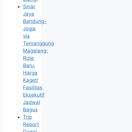
Sinar
Jaya
Bandung-
Jogja
via
Temanggung
Magelang:
Rute
Baru,
Harga
Kaget!
Fasilitas
Eksekutif
Jadwal
Bagus
Trip
Report
Damri