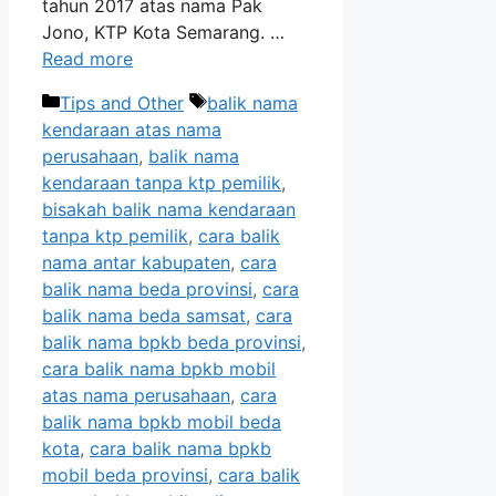
tahun 2017 atas nama Pak
Jono, KTP Kota Semarang. …
Read more
Categories
Tags
Tips and Other
balik nama
kendaraan atas nama
perusahaan
,
balik nama
kendaraan tanpa ktp pemilik
,
bisakah balik nama kendaraan
tanpa ktp pemilik
,
cara balik
nama antar kabupaten
,
cara
balik nama beda provinsi
,
cara
balik nama beda samsat
,
cara
balik nama bpkb beda provinsi
,
cara balik nama bpkb mobil
atas nama perusahaan
,
cara
balik nama bpkb mobil beda
kota
,
cara balik nama bpkb
mobil beda provinsi
,
cara balik