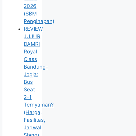
2026
(SBM
Penginapan)
REVIEW
JUJUR
DAMRI
Royal
Class
Bandung-
Jogja:
Bus
Seat
2-1
Ternyaman?
(Harga,
Fasilitas,
Jadwal
Siang)