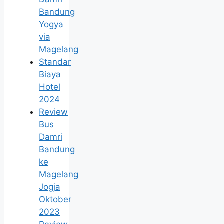
Bandung
Yogya
via
Magelang
Standar
Biaya
Hotel
2024
Review
Bus
Damri
Bandung
ke
Magelang
Jogja
Oktober
2023