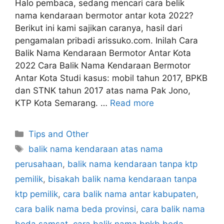
Halo pembaca, sedang mencari cara belik
nama kendaraan bermotor antar kota 2022?
Berikut ini kami sajikan caranya, hasil dari
pengamalan pribadi arissuko.com. Inilah Cara
Balik Nama Kendaraan Bermotor Antar Kota
2022 Cara Balik Nama Kendaraan Bermotor
Antar Kota Studi kasus: mobil tahun 2017, BPKB
dan STNK tahun 2017 atas nama Pak Jono,
KTP Kota Semarang. …
Read more
Categories
Tips and Other
Tags
balik nama kendaraan atas nama
perusahaan
,
balik nama kendaraan tanpa ktp
pemilik
,
bisakah balik nama kendaraan tanpa
ktp pemilik
,
cara balik nama antar kabupaten
,
cara balik nama beda provinsi
,
cara balik nama
beda samsat
,
cara balik nama bpkb beda