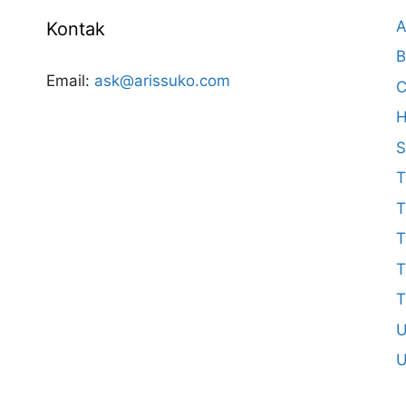
A
Kontak
B
Email:
ask@arissuko.com
C
H
S
T
T
T
T
T
U
U