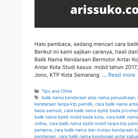
Halo pembaca, sedang mencari cara beli
Berikut ini kami sajikan caranya, hasil da
Balik Nama Kendaraan Bermotor Antar K
Antar Kota Studi kasus: mobil tahun 20
Jono, KTP Kota Semarang. …
Read more
Categories
Tips and Other
Tags
balik nama kendaraan atas nama perusahaan
,
kendaraan tanpa ktp pemilik
,
cara balik nama ant
beda samsat
,
cara balik nama bpkb beda provinsi
balik nama bpkb mobil beda kota
,
cara balik nam
online
,
cara balik nama bpkb mobil tanpa ktp pemi
pertama
,
cara balik nama dan mutasi kendaraan 
kendaraan
,
cara balik nama kendaraan antar kabu