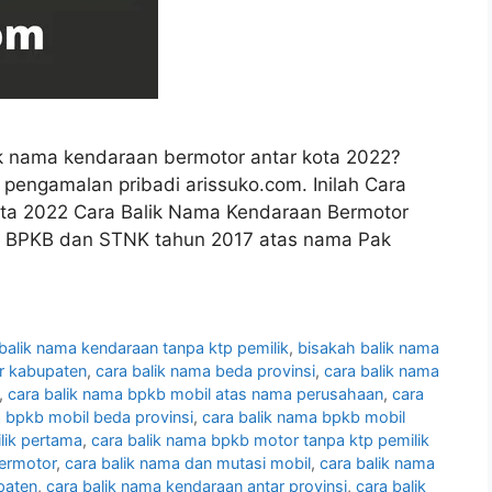
k nama kendaraan bermotor antar kota 2022?
ri pengamalan pribadi arissuko.com. Inilah Cara
ota 2022 Cara Balik Nama Kendaraan Bermotor
17, BPKB dan STNK tahun 2017 atas nama Pak
balik nama kendaraan tanpa ktp pemilik
,
bisakah balik nama
ar kabupaten
,
cara balik nama beda provinsi
,
cara balik nama
,
cara balik nama bpkb mobil atas nama perusahaan
,
cara
a bpkb mobil beda provinsi
,
cara balik nama bpkb mobil
lik pertama
,
cara balik nama bpkb motor tanpa ktp pemilik
bermotor
,
cara balik nama dan mutasi mobil
,
cara balik nama
paten
,
cara balik nama kendaraan antar provinsi
,
cara balik