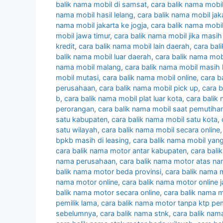
balik nama mobil di samsat
,
cara balik nama mobi
nama mobil hasil lelang
,
cara balik nama mobil jak
nama mobil jakarta ke jogja
,
cara balik nama mobil
mobil jawa timur
,
cara balik nama mobil jika masih
kredit
,
cara balik nama mobil lain daerah
,
cara bal
balik nama mobil luar daerah
,
cara balik nama mobi
nama mobil malang
,
cara balik nama mobil masih 
mobil mutasi
,
cara balik nama mobil online
,
cara b
perusahaan
,
cara balik nama mobil pick up
,
cara 
b
,
cara balik nama mobil plat luar kota
,
cara balik
perorangan
,
cara balik nama mobil saat pemutiha
satu kabupaten
,
cara balik nama mobil satu kota
,
satu wilayah
,
cara balik nama mobil secara online
bpkb masih di leasing
,
cara balik nama mobil yang
cara balik nama motor antar kabupaten
,
cara bali
nama perusahaan
,
cara balik nama motor atas na
balik nama motor beda provinsi
,
cara balik nama 
nama motor online
,
cara balik nama motor online 
balik nama motor secara online
,
cara balik nama m
pemilik lama
,
cara balik nama motor tanpa ktp pem
sebelumnya
,
cara balik nama stnk
,
cara balik nam