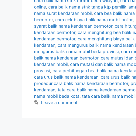
cara balik nama stnk motor beda wilayah
,
cara ba
online
,
cara balik nama stnk tanpa ktp pemilik lam
nama surat kendaraan mobil
,
cara bea balik nama
bermotor
,
cara cek biaya balik nama mobil online
,
syarat balik nama kendaraan bermotor
,
cara hitu
kendaraan bermotor
,
cara menghitung bea balik 
kendaraan bermotor
,
cara menghitung biaya bali
kendaraan
,
cara mengurus balik nama kendaraan 
mengurus balik nama mobil beda provinsi
,
cara m
balik nama kendaraan bermotor
,
cara mutasi dan 
kendaraan mobil
,
cara mutasi dan balik nama mobi
provinsi
,
cara perhitungan bea balik nama kendar
cara urus balik nama kendaraan
,
cara urus balik 
prosedur cara balik nama kendaraan bermotor
,
pr
kendaraan
,
tata cara balik nama kendaraan bermo
nama mobil beda kota
,
tata cara balik nama mobil
Leave a comment