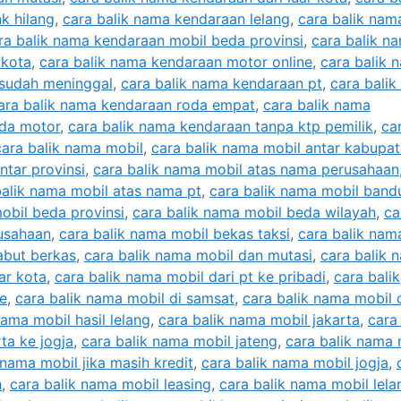
k hilang
,
cara balik nama kendaraan lelang
,
cara balik nam
ra balik nama kendaraan mobil beda provinsi
,
cara balik n
 kota
,
cara balik nama kendaraan motor online
,
cara balik 
 sudah meninggal
,
cara balik nama kendaraan pt
,
cara bali
ara balik nama kendaraan roda empat
,
cara balik nama
eda motor
,
cara balik nama kendaraan tanpa ktp pemilik
,
ca
cara balik nama mobil
,
cara balik nama mobil antar kabupa
ntar provinsi
,
cara balik nama mobil atas nama perusahaan
balik nama mobil atas nama pt
,
cara balik nama mobil band
obil beda provinsi
,
cara balik nama mobil beda wilayah
,
ca
rusahaan
,
cara balik nama mobil bekas taksi
,
cara balik nam
abut berkas
,
cara balik nama mobil dan mutasi
,
cara balik 
ar kota
,
cara balik nama mobil dari pt ke pribadi
,
cara balik
ce
,
cara balik nama mobil di samsat
,
cara balik nama mobil 
nama mobil hasil lelang
,
cara balik nama mobil jakarta
,
cara 
ta ke jogja
,
cara balik nama mobil jateng
,
cara balik nama 
 nama mobil jika masih kredit
,
cara balik nama mobil jogja
,
h
,
cara balik nama mobil leasing
,
cara balik nama mobil lela