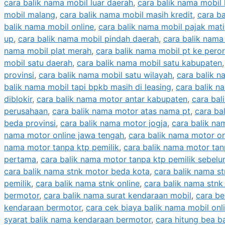
cara balik nama mobil luar daerah
,
cara balik nama mobil 
mobil malang
,
cara balik nama mobil masih kredit
,
cara ba
balik nama mobil online
,
cara balik nama mobil pajak mati
up
,
cara balik nama mobil pindah daerah
,
cara balik nama
nama mobil plat merah
,
cara balik nama mobil pt ke pero
mobil satu daerah
,
cara balik nama mobil satu kabupaten
provinsi
,
cara balik nama mobil satu wilayah
,
cara balik n
balik nama mobil tapi bpkb masih di leasing
,
cara balik n
diblokir
,
cara balik nama motor antar kabupaten
,
cara bal
perusahaan
,
cara balik nama motor atas nama pt
,
cara ba
beda provinsi
,
cara balik nama motor jogja
,
cara balik na
nama motor online jawa tengah
,
cara balik nama motor on
nama motor tanpa ktp pemilik
,
cara balik nama motor tan
pertama
,
cara balik nama motor tanpa ktp pemilik sebel
cara balik nama stnk motor beda kota
,
cara balik nama s
pemilik
,
cara balik nama stnk online
,
cara balik nama stnk
bermotor
,
cara balik nama surat kendaraan mobil
,
cara be
kendaraan bermotor
,
cara cek biaya balik nama mobil onl
syarat balik nama kendaraan bermotor
,
cara hitung bea b