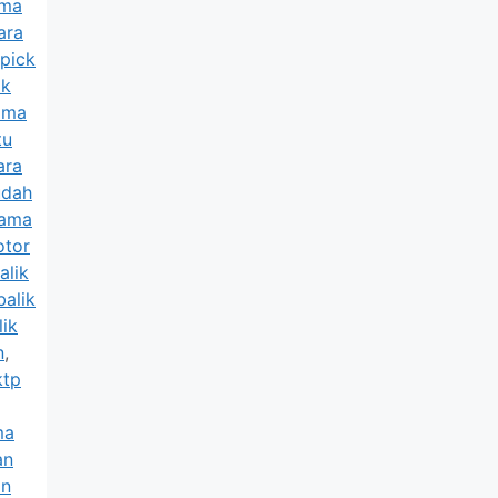
ama
ara
 pick
ik
ama
tu
ara
udah
nama
otor
alik
balik
lik
n
,
ktp
ma
an
an