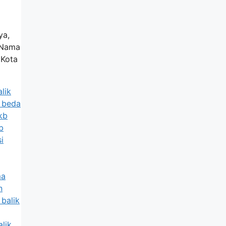
ya,
k Nama
 Kota
lik
a beda
kb
b
i
ma
n
 balik
alik