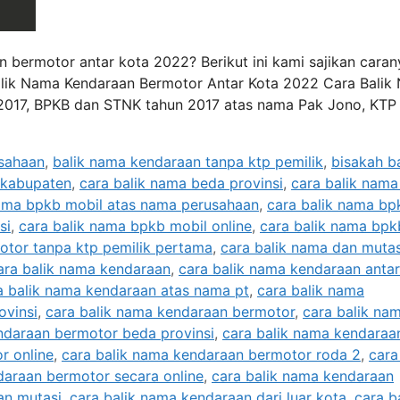
bermotor antar kota 2022? Berikut ini kami sajikan caran
 Balik Nama Kendaraan Bermotor Antar Kota 2022 Cara Bali
 2017, BPKB dan STNK tahun 2017 atas nama Pak Jono, KTP
usahaan
,
balik nama kendaraan tanpa ktp pemilik
,
bisakah ba
 kabupaten
,
cara balik nama beda provinsi
,
cara balik nam
nama bpkb mobil atas nama perusahaan
,
cara balik nama bp
si
,
cara balik nama bpkb mobil online
,
cara balik nama bpk
otor tanpa ktp pemilik pertama
,
cara balik nama dan mutas
ara balik nama kendaraan
,
cara balik nama kendaraan antar
a balik nama kendaraan atas nama pt
,
cara balik nama
ovinsi
,
cara balik nama kendaraan bermotor
,
cara balik na
ndaraan bermotor beda provinsi
,
cara balik nama kendaraa
r online
,
cara balik nama kendaraan bermotor roda 2
,
cara
daraan bermotor secara online
,
cara balik nama kendaraan
an mutasi
,
cara balik nama kendaraan dari luar kota
,
cara b