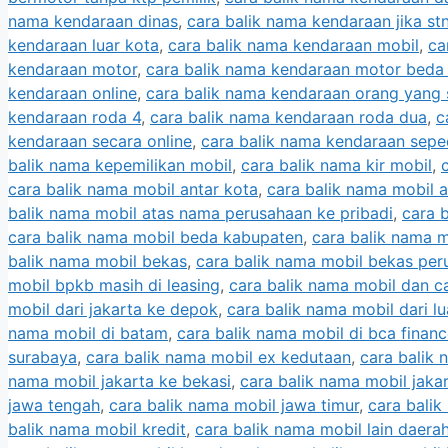
nama kendaraan dinas
,
cara balik nama kendaraan jika stn
kendaraan luar kota
,
cara balik nama kendaraan mobil
,
ca
kendaraan motor
,
cara balik nama kendaraan motor beda
kendaraan online
,
cara balik nama kendaraan orang yang
kendaraan roda 4
,
cara balik nama kendaraan roda dua
,
c
kendaraan secara online
,
cara balik nama kendaraan sep
balik nama kepemilikan mobil
,
cara balik nama kir mobil
,
cara balik nama mobil antar kota
,
cara balik nama mobil a
balik nama mobil atas nama perusahaan ke pribadi
,
cara 
cara balik nama mobil beda kabupaten
,
cara balik nama m
balik nama mobil bekas
,
cara balik nama mobil bekas pe
mobil bpkb masih di leasing
,
cara balik nama mobil dan c
mobil dari jakarta ke depok
,
cara balik nama mobil dari lu
nama mobil di batam
,
cara balik nama mobil di bca finan
surabaya
,
cara balik nama mobil ex kedutaan
,
cara balik 
nama mobil jakarta ke bekasi
,
cara balik nama mobil jakar
jawa tengah
,
cara balik nama mobil jawa timur
,
cara balik
balik nama mobil kredit
,
cara balik nama mobil lain daera