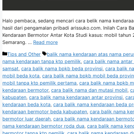
Halo pembaca, sedang mencari cara belik nama kendaraan 
hasil dari pengamalan pribadi arissuko.com. Inilah Cara
Kendaraan Bermotor Antar Kota Studi kasus: mobil tahun
Semarang. …
Read more
Categories
Tags
Tips and Other
balik nama kendaraan atas nama per
nama kendaraan tanpa ktp pemilik
,
cara balik nama antar
samsat
,
cara balik nama bpkb beda provinsi
,
cara balik 
mobil beda kota
,
cara balik nama bpkb mobil beda provin
mobil tanpa ktp pemilik pertama
,
cara balik nama bpkb m
kendaraan bermotor
,
cara balik nama dan mutasi mobil
,
c
kabupaten
,
cara balik nama kendaraan antar provinsi
,
car
kendaraan beda kota
,
cara balik nama kendaraan beda pr
kendaraan bermotor beda kabupaten
,
cara balik nama ke
bermotor luar daerah
,
cara balik nama kendaraan bermoto
nama kendaraan bermotor roda dua
,
cara balik nama ken
bermotor tanpa ktp pemilik
,
cara balik nama kendaraan d