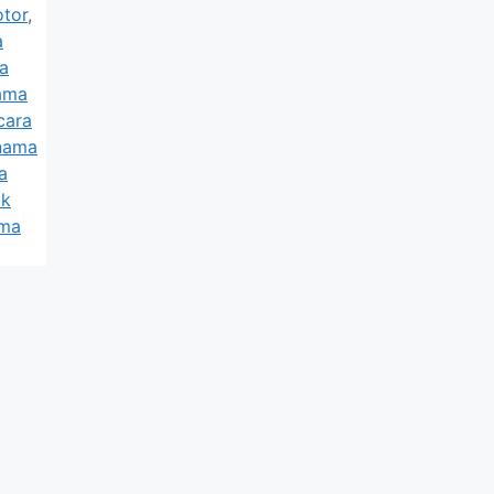
otor
,
a
a
nama
cara
 nama
a
ik
ama