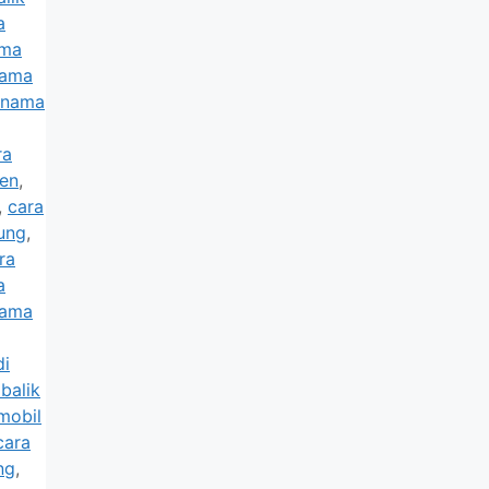
a
ama
nama
k nama
ra
ten
,
,
cara
ung
,
ra
a
nama
di
balik
mobil
cara
ng
,