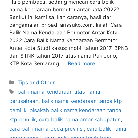
Halo pembaca, sedang mencari cara belik
nama kendaraan bermotor antar kota 2022?
Berikut ini kami sajikan caranya, hasil dari
pengamalan pribadi arissuko.com. Inilah Cara
Balik Nama Kendaraan Bermotor Antar Kota
2022 Cara Balik Nama Kendaraan Bermotor
Antar Kota Studi kasus: mobil tahun 2017, BPKB
dan STNK tahun 2017 atas nama Pak Jono,
KTP Kota Semarang. …
Read more
Categories
Tips and Other
Tags
balik nama kendaraan atas nama
perusahaan
,
balik nama kendaraan tanpa ktp
pemilik
,
bisakah balik nama kendaraan tanpa
ktp pemilik
,
cara balik nama antar kabupaten
,
cara balik nama beda provinsi
,
cara balik nama
beda samsat
,
cara balik nama bpkb beda