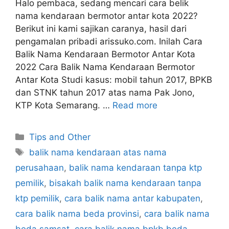
Halo pembaca, sedang mencari cara belik
nama kendaraan bermotor antar kota 2022?
Berikut ini kami sajikan caranya, hasil dari
pengamalan pribadi arissuko.com. Inilah Cara
Balik Nama Kendaraan Bermotor Antar Kota
2022 Cara Balik Nama Kendaraan Bermotor
Antar Kota Studi kasus: mobil tahun 2017, BPKB
dan STNK tahun 2017 atas nama Pak Jono,
KTP Kota Semarang. …
Read more
Categories
Tips and Other
Tags
balik nama kendaraan atas nama
perusahaan
,
balik nama kendaraan tanpa ktp
pemilik
,
bisakah balik nama kendaraan tanpa
ktp pemilik
,
cara balik nama antar kabupaten
,
cara balik nama beda provinsi
,
cara balik nama
beda samsat
,
cara balik nama bpkb beda