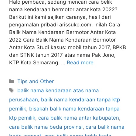
Halo pembaca, sedang mencari cara belik
nama kendaraan bermotor antar kota 2022?
Berikut ini kami sajikan caranya, hasil dari
pengamalan pribadi arissuko.com. Inilah Cara
Balik Nama Kendaraan Bermotor Antar Kota
2022 Cara Balik Nama Kendaraan Bermotor
Antar Kota Studi kasus: mobil tahun 2017, BPKB
dan STNK tahun 2017 atas nama Pak Jono,
KTP Kota Semarang. …
Read more
Categories
Tips and Other
Tags
balik nama kendaraan atas nama
perusahaan
,
balik nama kendaraan tanpa ktp
pemilik
,
bisakah balik nama kendaraan tanpa
ktp pemilik
,
cara balik nama antar kabupaten
,
cara balik nama beda provinsi
,
cara balik nama
beda samsat
,
cara balik nama bpkb beda