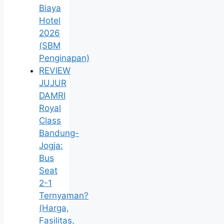
Biaya
Hotel
2026
(SBM
Penginapan)
REVIEW
JUJUR
DAMRI
Royal
Class
Bandung-
Jogja:
Bus
Seat
2-1
Ternyaman?
(Harga,
Fasilitas,