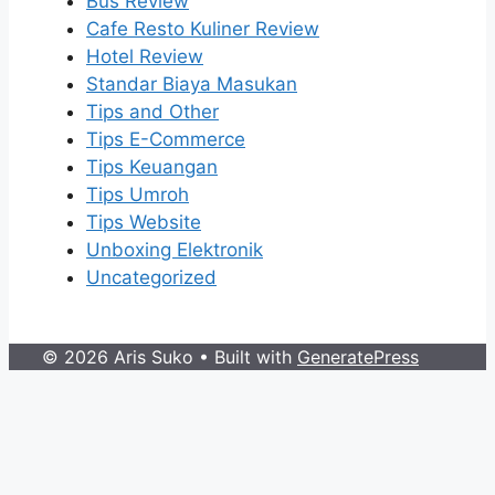
Bus Review
Cafe Resto Kuliner Review
Hotel Review
Standar Biaya Masukan
Tips and Other
Tips E-Commerce
Tips Keuangan
Tips Umroh
Tips Website
Unboxing Elektronik
Uncategorized
© 2026 Aris Suko
• Built with
GeneratePress