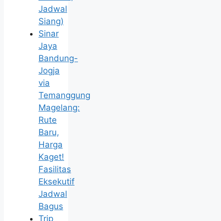
Jadwal
Siang)
Sinar
Jaya
Bandung-
Jogja
via
Temanggung
Magelang:
Rute
Baru,
Harga
Kaget!
Fasilitas
Eksekutif
Jadwal
Bagus
Trip