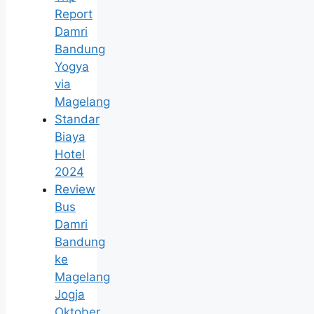
Report
Damri
Bandung
Yogya
via
Magelang
Standar
Biaya
Hotel
2024
Review
Bus
Damri
Bandung
ke
Magelang
Jogja
Oktober