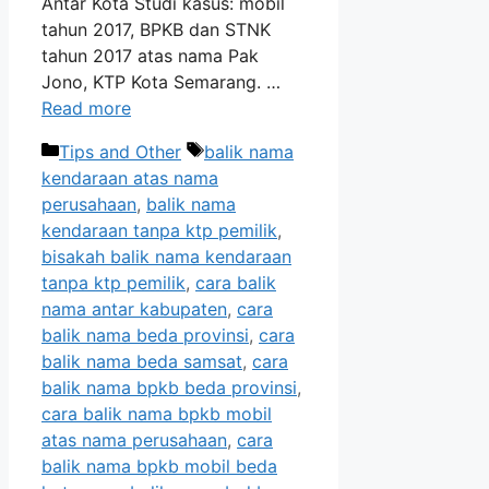
Antar Kota Studi kasus: mobil
tahun 2017, BPKB dan STNK
tahun 2017 atas nama Pak
Jono, KTP Kota Semarang. …
Read more
Categories
Tags
Tips and Other
balik nama
kendaraan atas nama
perusahaan
,
balik nama
kendaraan tanpa ktp pemilik
,
bisakah balik nama kendaraan
tanpa ktp pemilik
,
cara balik
nama antar kabupaten
,
cara
balik nama beda provinsi
,
cara
balik nama beda samsat
,
cara
balik nama bpkb beda provinsi
,
cara balik nama bpkb mobil
atas nama perusahaan
,
cara
balik nama bpkb mobil beda