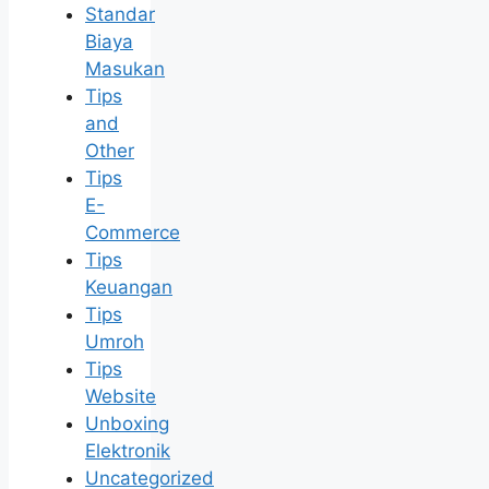
Standar
Biaya
Masukan
Tips
and
Other
Tips
E-
Commerce
Tips
Keuangan
Tips
Umroh
Tips
Website
Unboxing
Elektronik
Uncategorized