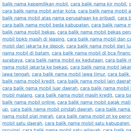
balik nama kepemilikan mobil
,
cara balik nama kir mobil
,
cara balik nama mobil antar kota
,
cara balik nama mobil a
balik nama mobil atas nama perusahaan ke pribadi
,
cara 
cara balik nama mobil beda kabupaten
,
cara balik nama m
balik nama mobil bekas
,
cara balik nama mobil bekas pe
mobil bpkb masih di leasing
,
cara balik nama mobil dan c
mobil dari jakarta ke depok
,
cara balik nama mobil dari lu
nama mobil di batam
,
cara balik nama mobil di bca finan
surabaya
,
cara balik nama mobil ex kedutaan
,
cara balik 
nama mobil jakarta ke bekasi
,
cara balik nama mobil jakar
jawa tengah
,
cara balik nama mobil jawa timur
,
cara balik
balik nama mobil kredit
,
cara balik nama mobil lain daera
cara balik nama mobil luar daerah
,
cara balik nama mobil 
mobil malang
,
cara balik nama mobil masih kredit
,
cara ba
balik nama mobil online
,
cara balik nama mobil pajak mati
up
,
cara balik nama mobil pindah daerah
,
cara balik nama
nama mobil plat merah
,
cara balik nama mobil pt ke pero
mobil satu daerah
,
cara balik nama mobil satu kabupaten
provinsi
,
cara balik nama mobil satu wilayah
,
cara balik n