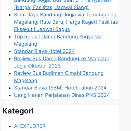
Bandung-Jogja: Bus Seat 2-1 Ternyaman?
(Harga, Fasilitas, Jadwal Siang)
Sinar Jaya Bandung-Jogja via Temanggung
Magelang: Rute Baru, Harga Kaget! Fasilitas
Eksekutif Jadwal Bagus
Trip Report Damri Bandung Yogya via
Magelang
Standar Biaya Hotel 2024
Review Bus Damri Bandung ke Magelang
Jogja Oktober 2023
Review Bus Budiman Cimahi Bandung
Magelang
Standar Biaya (SBM) Hotel Tahun 2024
Uang Harian Perjalanan Dinas PNS 2024
Kategori
AI EXPLORER