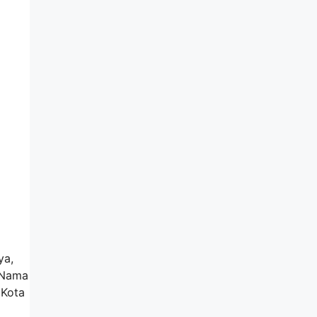
ya,
k Nama
 Kota