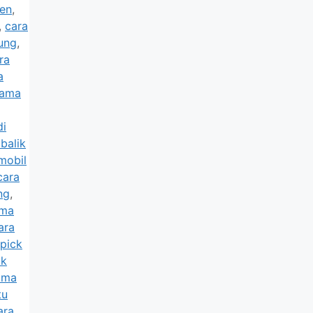
ten
,
,
cara
ung
,
ra
a
nama
di
balik
mobil
cara
ng
,
ama
ara
 pick
ik
ama
tu
ara