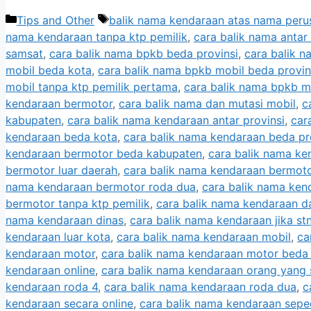
Categories
Tags
Tips and Other
balik nama kendaraan atas nama per
nama kendaraan tanpa ktp pemilik
,
cara balik nama antar
samsat
,
cara balik nama bpkb beda provinsi
,
cara balik 
mobil beda kota
,
cara balik nama bpkb mobil beda provin
mobil tanpa ktp pemilik pertama
,
cara balik nama bpkb m
kendaraan bermotor
,
cara balik nama dan mutasi mobil
,
c
kabupaten
,
cara balik nama kendaraan antar provinsi
,
car
kendaraan beda kota
,
cara balik nama kendaraan beda pr
kendaraan bermotor beda kabupaten
,
cara balik nama ke
bermotor luar daerah
,
cara balik nama kendaraan bermoto
nama kendaraan bermotor roda dua
,
cara balik nama ken
bermotor tanpa ktp pemilik
,
cara balik nama kendaraan d
nama kendaraan dinas
,
cara balik nama kendaraan jika stn
kendaraan luar kota
,
cara balik nama kendaraan mobil
,
ca
kendaraan motor
,
cara balik nama kendaraan motor beda
kendaraan online
,
cara balik nama kendaraan orang yang
kendaraan roda 4
,
cara balik nama kendaraan roda dua
,
c
kendaraan secara online
,
cara balik nama kendaraan sep