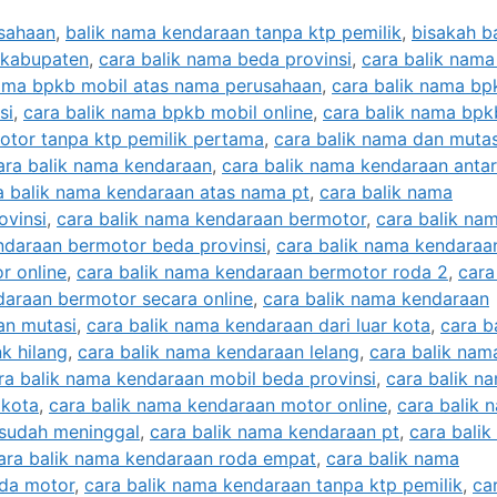
usahaan
,
balik nama kendaraan tanpa ktp pemilik
,
bisakah ba
 kabupaten
,
cara balik nama beda provinsi
,
cara balik nam
nama bpkb mobil atas nama perusahaan
,
cara balik nama bp
si
,
cara balik nama bpkb mobil online
,
cara balik nama bpk
otor tanpa ktp pemilik pertama
,
cara balik nama dan mutas
ara balik nama kendaraan
,
cara balik nama kendaraan antar
a balik nama kendaraan atas nama pt
,
cara balik nama
ovinsi
,
cara balik nama kendaraan bermotor
,
cara balik na
ndaraan bermotor beda provinsi
,
cara balik nama kendaraa
r online
,
cara balik nama kendaraan bermotor roda 2
,
cara
daraan bermotor secara online
,
cara balik nama kendaraan
an mutasi
,
cara balik nama kendaraan dari luar kota
,
cara b
k hilang
,
cara balik nama kendaraan lelang
,
cara balik nam
ra balik nama kendaraan mobil beda provinsi
,
cara balik n
 kota
,
cara balik nama kendaraan motor online
,
cara balik 
 sudah meninggal
,
cara balik nama kendaraan pt
,
cara bali
ara balik nama kendaraan roda empat
,
cara balik nama
eda motor
,
cara balik nama kendaraan tanpa ktp pemilik
,
ca