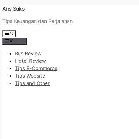
Skip
Aris Suko
to
Tips Keuangan dan Perjalanan
content
Menu
Menu
Bus Review
Hotel Review
Tips E-Commerce
Tips Website
Tips and Other