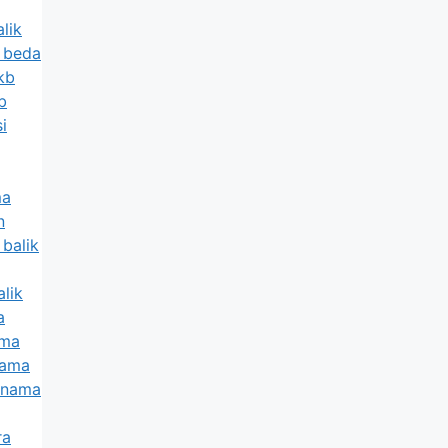
lik
a beda
kb
b
i
ma
n
 balik
alik
a
ama
nama
k nama
ra