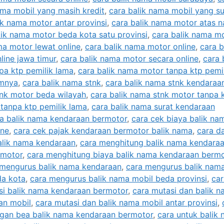
ama mobil yang masih kredit
,
cara balik nama mobil yang s
ik nama motor antar provinsi
,
cara balik nama motor atas 
lik nama motor beda kota satu provinsi
,
cara balik nama m
ma motor lewat online
,
cara balik nama motor online
,
cara b
line jawa timur
,
cara balik nama motor secara online
,
cara 
pa ktp pemilik lama
,
cara balik nama motor tanpa ktp pemi
umnya
,
cara balik nama stnk
,
cara balik nama stnk kendaraa
tnk motor beda wilayah
,
cara balik nama stnk motor tanpa 
 tanpa ktp pemilik lama
,
cara balik nama surat kendaraan
a balik nama kendaraan bermotor
,
cara cek biaya balik na
ine
,
cara cek pajak kendaraan bermotor balik nama
,
cara d
alik nama kendaraan
,
cara menghitung balik nama kendara
rmotor
,
cara menghitung biaya balik nama kendaraan berm
 mengurus balik nama kendaraan
,
cara mengurus balik nam
da kota
,
cara mengurus balik nama mobil beda provinsi
,
car
si balik nama kendaraan bermotor
,
cara mutasi dan balik 
an mobil
,
cara mutasi dan balik nama mobil antar provinsi
,
ngan bea balik nama kendaraan bermotor
,
cara untuk balik