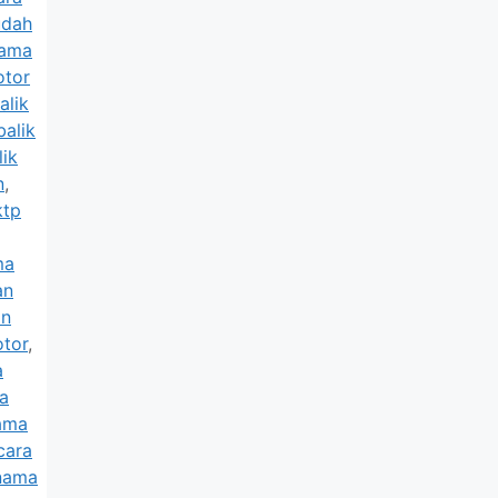
udah
nama
otor
alik
balik
lik
n
,
ktp
ma
an
an
otor
,
a
a
nama
cara
 nama