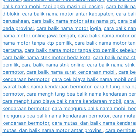
balik nama mobil tapi bpkb masih di leasing
,
cara balik n
diblokir
,
cara balik nama motor antar kabupaten
,
cara bal
perusahaan
,
cara balik nama motor atas nama pt
,
cara ba
beda provinsi
,
cara balik nama motor jogja
,
cara balik na
nama motor online jawa tengah
,
cara balik nama motor on
nama motor tanpa ktp pemilik
,
cara balik nama motor tan
pertama
,
cara balik nama motor tanpa ktp pemilik sebel
cara balik nama stnk motor beda kota
,
cara balik nama s
pemilik
,
cara balik nama stnk online
,
cara balik nama stnk
bermotor
,
cara balik nama surat kendaraan mobil
,
cara be
kendaraan bermotor
,
cara cek biaya balik nama mobil onl
syarat balik nama kendaraan bermotor
,
cara hitung bea b
bermotor
,
cara menghitung bea balik nama kendaraan be
cara menghitung biaya balik nama kendaraan mobil
,
cara
kendaraan bermotor
,
cara mengurus balik nama mobil be
mengurus bea balik nama kendaraan bermotor
,
cara muta
kendaraan bermotor
,
cara mutasi dan balik nama kendara
mutasi dan balik nama motor antar provinsi
,
cara perhitu