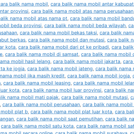
cara balik nama mobil
,
cara balik nama mobil antar kabupa
ntar provinsi
,
cara balik nama mobil atas nama perusahaan
balik nama mobil atas nama pt
,
cara balik nama mobil band
obil beda provinsi
,
cara balik nama mobil beda wilayah
,
ca
rusahaan
,
cara balik nama mobil bekas taksi
,
cara balik nam
abut berkas
,
cara balik nama mobil dan mutasi
,
cara balik 
ar kota
,
cara balik nama mobil dari pt ke pribadi
,
cara balik
ce
,
cara balik nama mobil di samsat
,
cara balik nama mobil 
nama mobil hasil lelang
,
cara balik nama mobil jakarta
,
cara 
ta ke jogja
,
cara balik nama mobil jateng
,
cara balik nama 
 nama mobil jika masih kredit
,
cara balik nama mobil jogja
,
h
,
cara balik nama mobil leasing
,
cara balik nama mobil lela
luar kota
,
cara balik nama mobil luar provinsi
,
cara balik n
lik nama mobil mati pajak
,
cara balik nama mobil mutasi
,
c
,
cara balik nama mobil perusahaan
,
cara balik nama mobil
 mobil plat b
,
cara balik nama mobil plat luar kota
,
cara bal
rangan
,
cara balik nama mobil saat pemutihan
,
cara balik n
,
cara balik nama mobil satu kota
,
cara balik nama mobil sa
ama mobil secara online
,
cara balik nama mobil surabaya
,
c