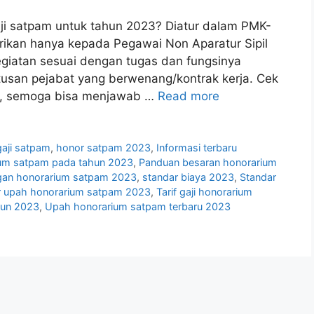
ji satpam untuk tahun 2023? Diatur dalam PMK-
ikan hanya kepada Pegawai Non Aparatur Sipil
giatan sesuai dengan tugas dan fungsinya
tusan pejabat yang berwenang/kontrak kerja. Cek
nya, semoga bisa menjawab …
Read more
gaji satpam
,
honor satpam 2023
,
Informasi terbaru
ium satpam pada tahun 2023
,
Panduan besaran honorarium
ngan honorarium satpam 2023
,
standar biaya 2023
,
Standar
r upah honorarium satpam 2023
,
Tarif gaji honorarium
hun 2023
,
Upah honorarium satpam terbaru 2023