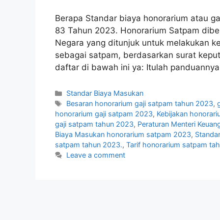
Berapa Standar biaya honorarium atau ga
83 Tahun 2023. Honorarium Satpam diber
Negara yang ditunjuk untuk melakukan ke
sebagai satpam, berdasarkan surat kepu
daftar di bawah ini ya: Itulah panduan
Categories
Standar Biaya Masukan
Tags
Besaran honorarium gaji satpam tahun 2023
,
honorarium gaji satpam 2023
,
Kebijakan honorar
gaji satpam tahun 2023
,
Peraturan Menteri Keua
Biaya Masukan honorarium satpam 2023
,
Standa
satpam tahun 2023.
,
Tarif honorarium satpam ta
Leave a comment