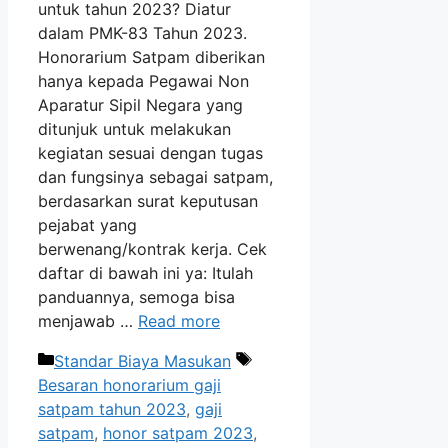
untuk tahun 2023? Diatur
dalam PMK-83 Tahun 2023.
Honorarium Satpam diberikan
hanya kepada Pegawai Non
Aparatur Sipil Negara yang
ditunjuk untuk melakukan
kegiatan sesuai dengan tugas
dan fungsinya sebagai satpam,
berdasarkan surat keputusan
pejabat yang
berwenang/kontrak kerja. Cek
daftar di bawah ini ya: Itulah
panduannya, semoga bisa
menjawab …
Read more
Categories
Tags
Standar Biaya Masukan
Besaran honorarium gaji
satpam tahun 2023
,
gaji
satpam
,
honor satpam 2023
,