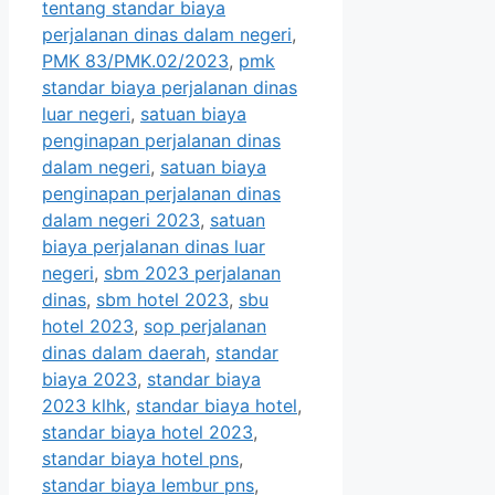
tentang standar biaya
perjalanan dinas dalam negeri
,
PMK 83/PMK.02/2023
,
pmk
standar biaya perjalanan dinas
luar negeri
,
satuan biaya
penginapan perjalanan dinas
dalam negeri
,
satuan biaya
penginapan perjalanan dinas
dalam negeri 2023
,
satuan
biaya perjalanan dinas luar
negeri
,
sbm 2023 perjalanan
dinas
,
sbm hotel 2023
,
sbu
hotel 2023
,
sop perjalanan
dinas dalam daerah
,
standar
biaya 2023
,
standar biaya
2023 klhk
,
standar biaya hotel
,
standar biaya hotel 2023
,
standar biaya hotel pns
,
standar biaya lembur pns
,