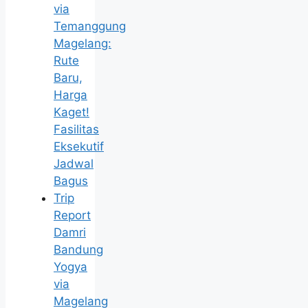
via
Temanggung
Magelang:
Rute
Baru,
Harga
Kaget!
Fasilitas
Eksekutif
Jadwal
Bagus
Trip
Report
Damri
Bandung
Yogya
via
Magelang