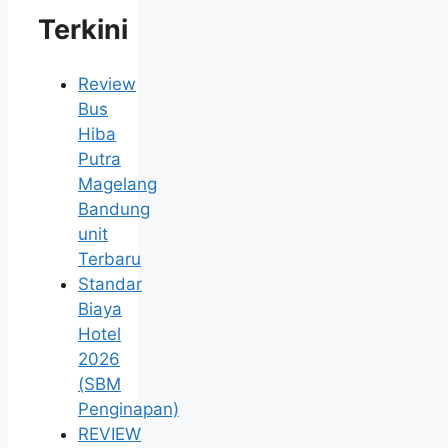
Terkini
Review
Bus
Hiba
Putra
Magelang
Bandung
unit
Terbaru
Standar
Biaya
Hotel
2026
(SBM
Penginapan)
REVIEW