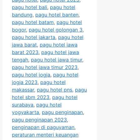
pagu hotel bali
,
pagu hotel
bandung
,
pagu hotel banten
,
pagu hotel batam
,
pagu hotel
bogor
,
pagu hotel golongan 3
,
pagu hotel jakarta
,
pagu hotel
jawa barat
,
pagu hotel jawa
barat 2023
,
pagu hotel jawa
tengah
,
pagu hotel jawa timur
,
pagu hotel jawa timur 2023
,
pagu hotel jogja
,
pagu hotel
jogja 2023
,
pagu hotel
makassar
,
pagu hotel pns
,
pagu
hotel sbm 2023
,
pagu hotel
surabaya
,
pagu hotel
yogyakarta
,
pagu penginapan
,
pagu penginapan 2023
,
penginapan di paguyaman
,
peraturan menteri keuangan