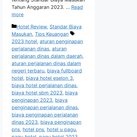
Tahun Anggaran 2023. …
Read
more
Categories
Hotel Review
,
Standar Biaya
Tags
Masukan
,
Tips Keuangan
2023 hotel
,
aturan penginapan
perjalanan dinas
,
aturan
perjalanan dinas dalam daerah
,
aturan perjalanan dinas dalam
negeri terbaru
,
biaya fullboard
hotel
,
biaya hotel eselon 3
,
biaya hotel perjalanan dinas
,
biaya hotel sbm 2023
,
biaya
penginapan 2023
,
biaya
penginapan perjalanan dinas
,
biaya penginapan perjalanan
dinas 2023
,
biaya penginapan
pns
,
hotel pns
,
hotel u pagu
,
pagu hotel
,
pagu hotel 2023
,