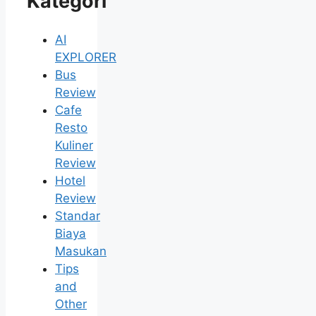
Kategori
AI
EXPLORER
Bus
Review
Cafe
Resto
Kuliner
Review
Hotel
Review
Standar
Biaya
Masukan
Tips
and
Other