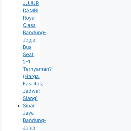
JUJUR
DAMRI
Royal
Class
Bandung-
Jogja:
Bus
Seat
2-1
Ternyaman?
(Harga,
Fasilitas,
Jadwal
Siang)
Sinar
Jaya
Bandung-
Jogja