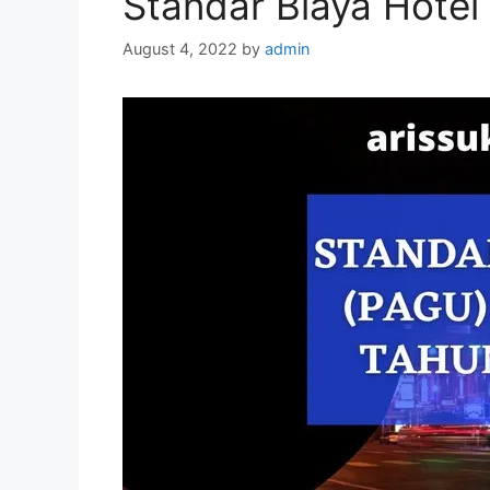
Standar Biaya Hote
August 4, 2022
by
admin