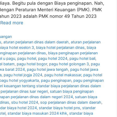
iaya. Begitu pula dengan Biaya penginapan. Nah,
a dengan Peraturan Menteri Keuangan (PMK). PMK
Tahun 2023 adalah PMK nomor 49 Tahun 2023
…
Read more
uangan
s
,
aturan perjalanan dinas dalam daerah
,
aturan perjalanan
biaya hotel eselon 3
,
biaya hotel perjalanan dinas
,
biaya
enginapan perjalanan dinas
,
biaya penginapan perjalanan
el u pagu
,
pagu hotel
,
pagu hotel 2024
,
pagu hotel bali
,
el batam
,
pagu hotel bogor
,
pagu hotel golongan 3
,
pagu
awa barat 2024
,
pagu hotel jawa tengah
,
pagu hotel jawa
a
,
pagu hotel jogja 2024
,
pagu hotel makassar
,
pagu hotel
pagu hotel yogyakarta
,
pagu penginapan
,
pagu penginapan
ri keuangan tentang standar biaya perjalanan dinas dalam
perjalanan dinas luar negeri
,
satuan biaya penginapan
napan perjalanan dinas dalam negeri 2024
,
satuan biaya
dinas
,
sbu hotel 2024
,
sop perjalanan dinas dalam daerah
,
ndar biaya hotel 2024
,
standar biaya hotel pns
,
standar
tel
,
standar biaya masukan 2024 klhk
,
standar biaya