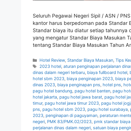
Seluruh Pegawai Negeri Sipil / ASN / PN
kantor harus berpedoman pada Standar B
Standar biaya itu diatur setiap tahunny
yang mengatur Standar Biaya Masukan 
tentang Standar Biaya Masukan Tahun A
Categories
Hotel Review
,
Standar Biaya Masukan
,
Tips Ke
Tags
2023 hotel
,
aturan penginapan perjalanan dina
dinas dalam negeri terbaru
,
biaya fullboard hotel
,
hotel sbm 2023
,
biaya penginapan 2023
,
biaya p
dinas 2023
,
biaya penginapan pns
,
hotel pns
,
hot
pagu hotel bandung
,
pagu hotel banten
,
pagu hot
hotel jakarta
,
pagu hotel jawa barat
,
pagu hotel j
timur
,
pagu hotel jawa timur 2023
,
pagu hotel jogj
pns
,
pagu hotel sbm 2023
,
pagu hotel surabaya
,
2023
,
penginapan di paguyaman
,
peraturan mente
negeri
,
PMK 83/PMK.02/2023
,
pmk standar biaya 
perjalanan dinas dalam negeri
,
satuan biaya pengi