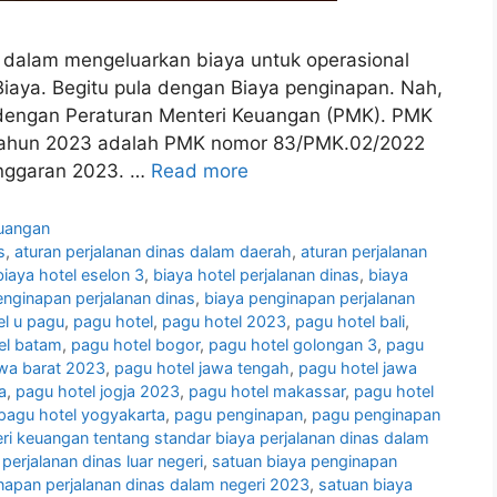
S dalam mengeluarkan biaya untuk operasional
iaya. Begitu pula dengan Biaya penginapan. Nah,
a dengan Peraturan Menteri Keuangan (PMK). PMK
Tahun 2023 adalah PMK nomor 83/PMK.02/2022
nggaran 2023. …
Read more
uangan
s
,
aturan perjalanan dinas dalam daerah
,
aturan perjalanan
biaya hotel eselon 3
,
biaya hotel perjalanan dinas
,
biaya
enginapan perjalanan dinas
,
biaya penginapan perjalanan
el u pagu
,
pagu hotel
,
pagu hotel 2023
,
pagu hotel bali
,
el batam
,
pagu hotel bogor
,
pagu hotel golongan 3
,
pagu
awa barat 2023
,
pagu hotel jawa tengah
,
pagu hotel jawa
a
,
pagu hotel jogja 2023
,
pagu hotel makassar
,
pagu hotel
pagu hotel yogyakarta
,
pagu penginapan
,
pagu penginapan
ri keuangan tentang standar biaya perjalanan dinas dalam
perjalanan dinas luar negeri
,
satuan biaya penginapan
napan perjalanan dinas dalam negeri 2023
,
satuan biaya