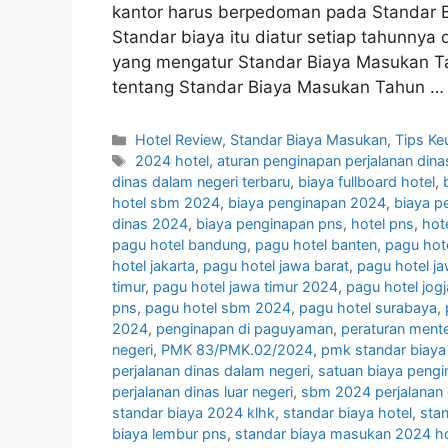
kantor harus berpedoman pada Standar B
Standar biaya itu diatur setiap tahunny
yang mengatur Standar Biaya Masukan 
tentang Standar Biaya Masukan Tahun 
Categories
Hotel Review
,
Standar Biaya Masukan
,
Tips Ke
Tags
2024 hotel
,
aturan penginapan perjalanan dina
dinas dalam negeri terbaru
,
biaya fullboard hotel
,
hotel sbm 2024
,
biaya penginapan 2024
,
biaya p
dinas 2024
,
biaya penginapan pns
,
hotel pns
,
hot
pagu hotel bandung
,
pagu hotel banten
,
pagu hot
hotel jakarta
,
pagu hotel jawa barat
,
pagu hotel j
timur
,
pagu hotel jawa timur 2024
,
pagu hotel jogj
pns
,
pagu hotel sbm 2024
,
pagu hotel surabaya
,
2024
,
penginapan di paguyaman
,
peraturan mente
negeri
,
PMK 83/PMK.02/2024
,
pmk standar biaya 
perjalanan dinas dalam negeri
,
satuan biaya pengi
perjalanan dinas luar negeri
,
sbm 2024 perjalanan 
standar biaya 2024 klhk
,
standar biaya hotel
,
sta
biaya lembur pns
,
standar biaya masukan 2024 ho