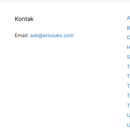
A
Kontak
B
Email:
ask@arissuko.com
C
H
S
T
T
T
T
T
U
U