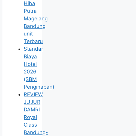
Hiba
Putra
Magelang
Bandung
unit
Terbaru
Standar
Biaya
Hotel
2026
(SBM
Penginapan)
REVIEW
JUJUR
DAMRI
Royal
Class
Bandung-