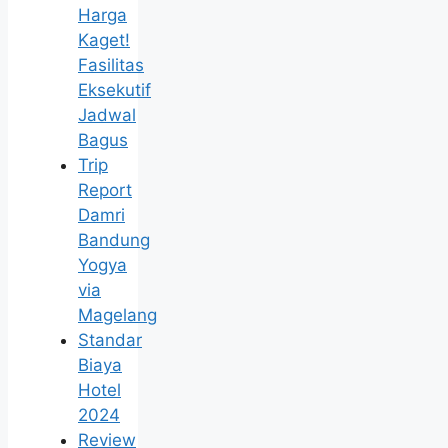
Harga
Kaget!
Fasilitas
Eksekutif
Jadwal
Bagus
Trip
Report
Damri
Bandung
Yogya
via
Magelang
Standar
Biaya
Hotel
2024
Review