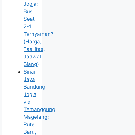
Jogja:
Bus
Seat
2-1
Ternyaman?
(Harga,
Fasilitas,
Jadwal
Siang)
Sinar
Jaya
Bandung-
Jogja
via
Temanggung
Magelang:
Rute
Baru,