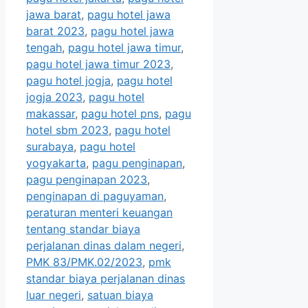
jawa barat
,
pagu hotel jawa
barat 2023
,
pagu hotel jawa
tengah
,
pagu hotel jawa timur
,
pagu hotel jawa timur 2023
,
pagu hotel jogja
,
pagu hotel
jogja 2023
,
pagu hotel
makassar
,
pagu hotel pns
,
pagu
hotel sbm 2023
,
pagu hotel
surabaya
,
pagu hotel
yogyakarta
,
pagu penginapan
,
pagu penginapan 2023
,
penginapan di paguyaman
,
peraturan menteri keuangan
tentang standar biaya
perjalanan dinas dalam negeri
,
PMK 83/PMK.02/2023
,
pmk
standar biaya perjalanan dinas
luar negeri
,
satuan biaya