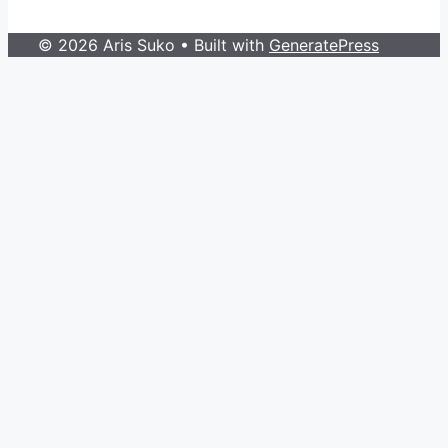
© 2026 Aris Suko
• Built with
GeneratePress