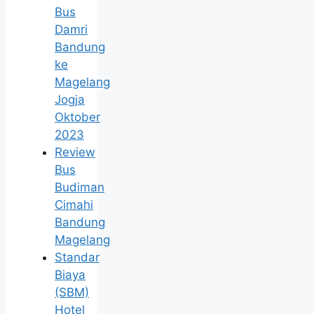
Bus
Damri
Bandung
ke
Magelang
Jogja
Oktober
2023
Review
Bus
Budiman
Cimahi
Bandung
Magelang
Standar
Biaya
(SBM)
Hotel