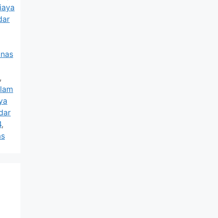
iaya
dar
inas
,
alam
ya
dar
4
,
as