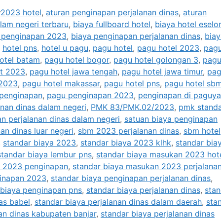
Tags
2023 hotel
,
aturan penginapan perjalanan dinas
,
aturan
alam negeri terbaru
,
biaya fullboard hotel
,
biaya hotel eselo
 penginapan 2023
,
biaya penginapan perjalanan dinas
,
biay
,
hotel pns
,
hotel u pagu
,
pagu hotel
,
pagu hotel 2023
,
pag
otel batam
,
pagu hotel bogor
,
pagu hotel golongan 3
,
pag
at 2023
,
pagu hotel jawa tengah
,
pagu hotel jawa timur
,
pa
 2023
,
pagu hotel makassar
,
pagu hotel pns
,
pagu hotel sb
penginapan
,
pagu penginapan 2023
,
penginapan di paguy
anan dinas dalam negeri
,
PMK 83/PMK.02/2023
,
pmk stand
n perjalanan dinas dalam negeri
,
satuan biaya penginapan
an dinas luar negeri
,
sbm 2023 perjalanan dinas
,
sbm hotel
,
standar biaya 2023
,
standar biaya 2023 klhk
,
standar bia
standar biaya lembur pns
,
standar biaya masukan 2023 hot
n 2023 penginapan
,
standar biaya masukan 2023 perjalana
ginapan 2023
,
standar biaya penginapan perjalanan dinas
,
 biaya penginapan pns
,
standar biaya perjalanan dinas
,
stan
as babel
,
standar biaya perjalanan dinas dalam daerah
,
sta
an dinas kabupaten banjar
,
standar biaya perjalanan dinas