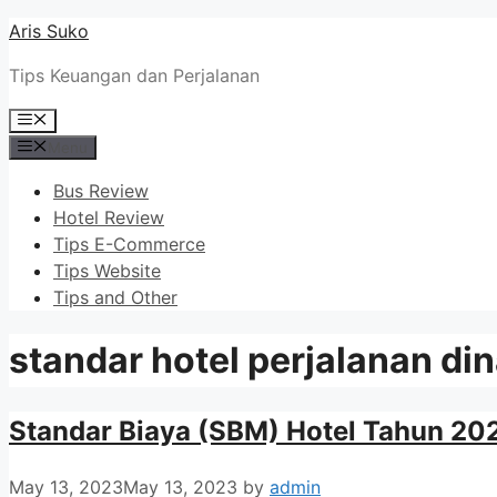
Skip
Aris Suko
to
Tips Keuangan dan Perjalanan
content
Menu
Menu
Bus Review
Hotel Review
Tips E-Commerce
Tips Website
Tips and Other
standar hotel perjalanan di
Standar Biaya (SBM) Hotel Tahun 20
May 13, 2023
May 13, 2023
by
admin