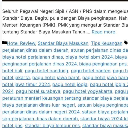
Seluruh Pegawai Negeri Sipil / ASN / PNS dalam mengelu
Standar Biaya. Begitu pula dengan Biaya penginapan. Nah,
Menteri Keuangan (PMK). PMK yang mengatur Standar B
tentang Standar Biaya Masukan Tahun …
Read more
Categories
Hotel Review
,
Standar Biaya Masukan
,
Tips Keuangan
perjalanan dinas dalam daerah
,
aturan perjalanan dinas d
biaya hotel perjalanan dinas
,
biaya hotel sbm 2024
,
biaya
penginapan perjalanan dinas 2024
,
biaya penginapan pns
hotel bali
,
pagu hotel bandung
,
pagu hotel banten
,
pagu h
hotel jakarta
,
pagu hotel jawa barat
,
pagu hotel jawa bar
hotel jawa timur 2024
,
pagu hotel jogja
,
pagu hotel jogja
2024
,
pagu hotel surabaya
,
pagu hotel yogyakarta
,
pagu 
peraturan menteri keuangan tentang standar biaya perjal
biaya perjalanan dinas luar negeri
,
satuan biaya penginapa
perjalanan dinas dalam negeri 2024
,
satuan biaya perjalan
sop perjalanan dinas dalam daerah
,
standar biaya 2024 k
hotel pns
,
standar biaya lembur pns
,
standar biaya masuk