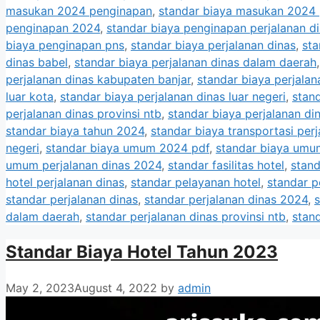
masukan 2024 penginapan
,
standar biaya masukan 2024 
penginapan 2024
,
standar biaya penginapan perjalanan d
biaya penginapan pns
,
standar biaya perjalanan dinas
,
sta
dinas babel
,
standar biaya perjalanan dinas dalam daerah
perjalanan dinas kabupaten banjar
,
standar biaya perjala
luar kota
,
standar biaya perjalanan dinas luar negeri
,
stand
perjalanan dinas provinsi ntb
,
standar biaya perjalanan din
standar biaya tahun 2024
,
standar biaya transportasi perj
negeri
,
standar biaya umum 2024 pdf
,
standar biaya umu
umum perjalanan dinas 2024
,
standar fasilitas hotel
,
stand
hotel perjalanan dinas
,
standar pelayanan hotel
,
standar 
standar perjalanan dinas
,
standar perjalanan dinas 2024
,
s
dalam daerah
,
standar perjalanan dinas provinsi ntb
,
stand
Standar Biaya Hotel Tahun 2023
May 2, 2023
August 4, 2022
by
admin