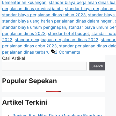
kementerian keuangan
,
standar biaya perjalanan dinas lua
perjalanan dinas provinsi jambi
,
standar biaya perjalanan 
standar biaya perjalanan dinas tahun 2023
,
standar biaya
standar biaya uang harian perjalanan dinas dalam negeri
,
standar biaya umum penginapan
,
standar biaya umum per
perjalanan dinas 2023
,
standar hotel budget
,
standar hote
2023
,
standar penginapan perjalanan dinas 2023
,
standar
perjalanan dinas apbn 2023
,
standar perjalanan dinas da
perjalanan dinas terbaru
2 Comments
Cari Artikel
Search
Populer Sepekan
Artikel Terkini
Review Bus Hiba Putra Magelang Bandung