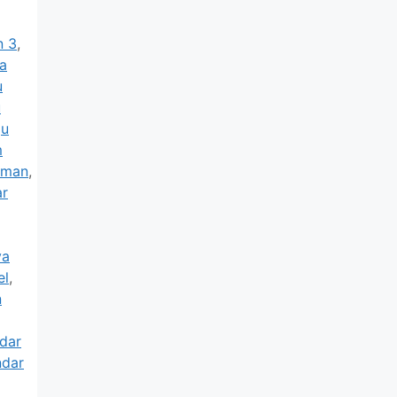
n 3
,
a
u
u
gu
m
aman
,
ar
ya
el
,
n
dar
ndar