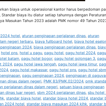
arkan biaya untuk operasional kantor harus berpedoman p
 Standar biaya itu diatur setiap tahunnya dengan Peratura
iaya Masukan Tahun 2023 adalah PMK nomor 49 Tahun 202
Tags
2024 hotel
,
aturan penginapan perjalanan dinas
,
aturan
alam negeri terbaru
,
biaya fullboard hotel
,
biaya hotel eselo
 penginapan 2024
,
biaya penginapan perjalanan dinas
,
biay
,
hotel pns
,
hotel u pagu
,
pagu hotel
,
pagu hotel 2024
,
pag
otel batam
,
pagu hotel bogor
,
pagu hotel golongan 3
,
pag
at 2024
,
pagu hotel jawa tengah
,
pagu hotel jawa timur
,
pag
 2024
,
pagu hotel makassar
,
pagu hotel pns
,
pagu hotel sb
penginapan
,
pagu penginapan 2024
,
penginapan di paguy
anan dinas dalam negeri
,
PMK 83/PMK.02/2024
,
pmk standa
n perjalanan dinas dalam negeri
,
satuan biaya penginapan
an dinas luar negeri
,
sbm 2024 perjalanan dinas
,
sbu hotel
lhk
,
standar biaya hotel
,
standar biaya hotel 2024
,
standar 
an 2024 hotel
,
standar biaya masukan 2024 klhk
,
standar 