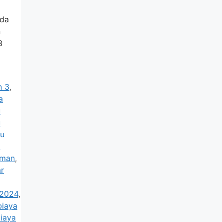
ada
n
3
n 3
,
a
u
u
u
m
aman
,
r
 2024
,
biaya
biaya