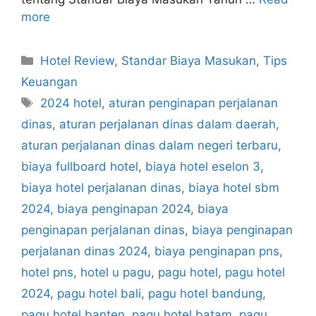
more
Categories
Hotel Review
,
Standar Biaya Masukan
,
Tips
Keuangan
Tags
2024 hotel
,
aturan penginapan perjalanan
dinas
,
aturan perjalanan dinas dalam daerah
,
aturan perjalanan dinas dalam negeri terbaru
,
biaya fullboard hotel
,
biaya hotel eselon 3
,
biaya hotel perjalanan dinas
,
biaya hotel sbm
2024
,
biaya penginapan 2024
,
biaya
penginapan perjalanan dinas
,
biaya penginapan
perjalanan dinas 2024
,
biaya penginapan pns
,
hotel pns
,
hotel u pagu
,
pagu hotel
,
pagu hotel
2024
,
pagu hotel bali
,
pagu hotel bandung
,
pagu hotel banten
,
pagu hotel batam
,
pagu