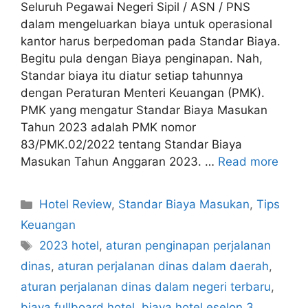
Seluruh Pegawai Negeri Sipil / ASN / PNS
dalam mengeluarkan biaya untuk operasional
kantor harus berpedoman pada Standar Biaya.
Begitu pula dengan Biaya penginapan. Nah,
Standar biaya itu diatur setiap tahunnya
dengan Peraturan Menteri Keuangan (PMK).
PMK yang mengatur Standar Biaya Masukan
Tahun 2023 adalah PMK nomor
83/PMK.02/2022 tentang Standar Biaya
Masukan Tahun Anggaran 2023. …
Read more
Categories
Hotel Review
,
Standar Biaya Masukan
,
Tips
Keuangan
Tags
2023 hotel
,
aturan penginapan perjalanan
dinas
,
aturan perjalanan dinas dalam daerah
,
aturan perjalanan dinas dalam negeri terbaru
,
biaya fullboard hotel
,
biaya hotel eselon 3
,