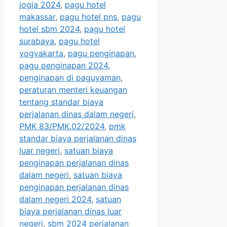
jogja 2024
,
pagu hotel
makassar
,
pagu hotel pns
,
pagu
hotel sbm 2024
,
pagu hotel
surabaya
,
pagu hotel
yogyakarta
,
pagu penginapan
,
pagu penginapan 2024
,
penginapan di paguyaman
,
peraturan menteri keuangan
tentang standar biaya
perjalanan dinas dalam negeri
,
PMK 83/PMK.02/2024
,
pmk
standar biaya perjalanan dinas
luar negeri
,
satuan biaya
penginapan perjalanan dinas
dalam negeri
,
satuan biaya
penginapan perjalanan dinas
dalam negeri 2024
,
satuan
biaya perjalanan dinas luar
negeri
,
sbm 2024 perjalanan