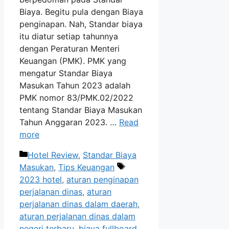
Biaya. Begitu pula dengan Biaya
penginapan. Nah, Standar biaya
itu diatur setiap tahunnya
dengan Peraturan Menteri
Keuangan (PMK). PMK yang
mengatur Standar Biaya
Masukan Tahun 2023 adalah
PMK nomor 83/PMK.02/2022
tentang Standar Biaya Masukan
Tahun Anggaran 2023. …
Read
more
Categories
Hotel Review
,
Standar Biaya
Tags
Masukan
,
Tips Keuangan
2023 hotel
,
aturan penginapan
perjalanan dinas
,
aturan
perjalanan dinas dalam daerah
,
aturan perjalanan dinas dalam
negeri terbaru
,
biaya fullboard