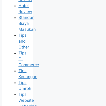
Hotel
Review
Standar
Biaya
Masukan
Tips
and
Other
Tips
E-
Commerce
Tips
Keuangan
Tips
Umroh
Tips
Website