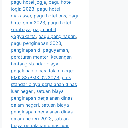
pagu hotel jogja
,
pagu hotel
jogja 2023
,
pagu hotel
makassar
,
pagu hotel pns
,
pagu
hotel sbm 2023
,
pagu hotel
surabaya
,
pagu hotel
yogyakarta
,
pagu penginapan
,
pagu penginapan 2023
,
penginapan di paguyaman
,
peraturan menteri keuangan
tentang standar biaya
perjalanan dinas dalam negeri
,
PMK 83/PMK.02/2023
,
pmk
standar biaya perjalanan dinas
luar negeri
,
satuan biaya
penginapan perjalanan dinas
dalam negeri
,
satuan biaya
penginapan perjalanan dinas
dalam negeri 2023
,
satuan
biaya perjalanan dinas luar