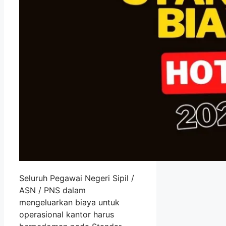
Seluruh Pegawai Negeri Sipil /
ASN / PNS dalam
mengeluarkan biaya untuk
operasional kantor harus