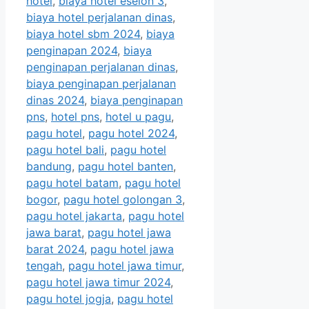
hotel
,
biaya hotel eselon 3
,
biaya hotel perjalanan dinas
,
biaya hotel sbm 2024
,
biaya
penginapan 2024
,
biaya
penginapan perjalanan dinas
,
biaya penginapan perjalanan
dinas 2024
,
biaya penginapan
pns
,
hotel pns
,
hotel u pagu
,
pagu hotel
,
pagu hotel 2024
,
pagu hotel bali
,
pagu hotel
bandung
,
pagu hotel banten
,
pagu hotel batam
,
pagu hotel
bogor
,
pagu hotel golongan 3
,
pagu hotel jakarta
,
pagu hotel
jawa barat
,
pagu hotel jawa
barat 2024
,
pagu hotel jawa
tengah
,
pagu hotel jawa timur
,
pagu hotel jawa timur 2024
,
pagu hotel jogja
,
pagu hotel