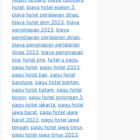
hotel
,
biaya hotel eselon 3
,
biaya hotel perjalanan dinas
,
biaya hotel sbm 2023
,
biaya
penginapan 2023
,
biaya
penginapan perjalanan dinas
,
biaya penginapan perjalanan
dinas 2023
,
biaya penginapan
pns
,
hotel pns
,
hotel u pagu
,
pagu hotel
,
pagu hotel 2023
,
pagu hotel bali
,
pagu hotel
bandung
,
pagu hotel banten
,
pagu hotel batam
,
pagu hotel
bogor
,
pagu hotel golongan 3
,
pagu hotel jakarta
,
pagu hotel
jawa barat
,
pagu hotel jawa
barat 2023
,
pagu hotel jawa
tengah
,
pagu hotel jawa timur
,
pagu hotel jawa timur 2023
,