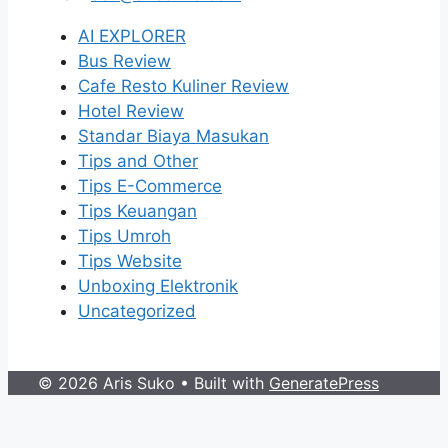
AI EXPLORER
Bus Review
Cafe Resto Kuliner Review
Hotel Review
Standar Biaya Masukan
Tips and Other
Tips E-Commerce
Tips Keuangan
Tips Umroh
Tips Website
Unboxing Elektronik
Uncategorized
© 2026 Aris Suko
• Built with
GeneratePress