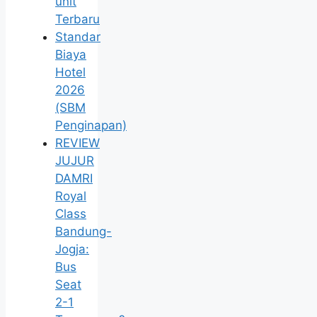
unit
Terbaru
Standar
Biaya
Hotel
2026
(SBM
Penginapan)
REVIEW
JUJUR
DAMRI
Royal
Class
Bandung-
Jogja:
Bus
Seat
2-1