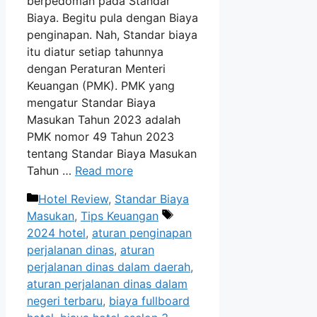
berpedoman pada Standar
Biaya. Begitu pula dengan Biaya
penginapan. Nah, Standar biaya
itu diatur setiap tahunnya
dengan Peraturan Menteri
Keuangan (PMK). PMK yang
mengatur Standar Biaya
Masukan Tahun 2023 adalah
PMK nomor 49 Tahun 2023
tentang Standar Biaya Masukan
Tahun …
Read more
Categories
Hotel Review
,
Standar Biaya
Tags
Masukan
,
Tips Keuangan
2024 hotel
,
aturan penginapan
perjalanan dinas
,
aturan
perjalanan dinas dalam daerah
,
aturan perjalanan dinas dalam
negeri terbaru
,
biaya fullboard