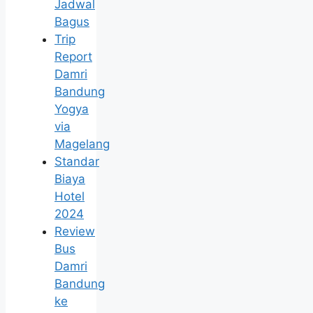
Jadwal
Bagus
Trip
Report
Damri
Bandung
Yogya
via
Magelang
Standar
Biaya
Hotel
2024
Review
Bus
Damri
Bandung
ke