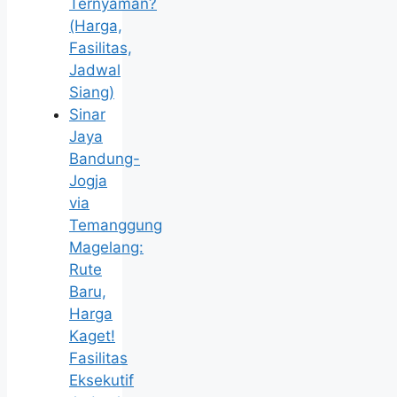
Ternyaman?
(Harga,
Fasilitas,
Jadwal
Siang)
Sinar
Jaya
Bandung-
Jogja
via
Temanggung
Magelang:
Rute
Baru,
Harga
Kaget!
Fasilitas
Eksekutif