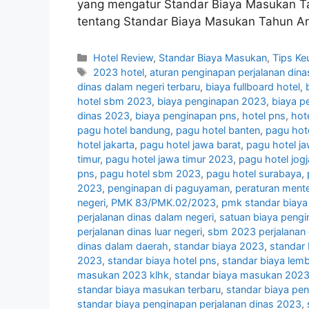
yang mengatur Standar Biaya Masukan 
tentang Standar Biaya Masukan Tahun A
Categories
Hotel Review
,
Standar Biaya Masukan
,
Tips Ke
Tags
2023 hotel
,
aturan penginapan perjalanan dina
dinas dalam negeri terbaru
,
biaya fullboard hotel
,
hotel sbm 2023
,
biaya penginapan 2023
,
biaya p
dinas 2023
,
biaya penginapan pns
,
hotel pns
,
hot
pagu hotel bandung
,
pagu hotel banten
,
pagu hot
hotel jakarta
,
pagu hotel jawa barat
,
pagu hotel j
timur
,
pagu hotel jawa timur 2023
,
pagu hotel jogj
pns
,
pagu hotel sbm 2023
,
pagu hotel surabaya
,
2023
,
penginapan di paguyaman
,
peraturan mente
negeri
,
PMK 83/PMK.02/2023
,
pmk standar biaya 
perjalanan dinas dalam negeri
,
satuan biaya pengi
perjalanan dinas luar negeri
,
sbm 2023 perjalanan 
dinas dalam daerah
,
standar biaya 2023
,
standar 
2023
,
standar biaya hotel pns
,
standar biaya lem
masukan 2023 klhk
,
standar biaya masukan 202
standar biaya masukan terbaru
,
standar biaya pe
standar biaya penginapan perjalanan dinas 2023
,