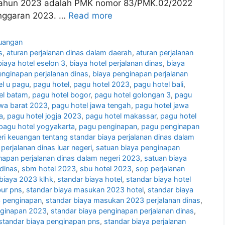
Tahun 2023 adalah PMK nomor 83/PMK.02/2022
nggaran 2023. …
Read more
uangan
s
,
aturan perjalanan dinas dalam daerah
,
aturan perjalanan
biaya hotel eselon 3
,
biaya hotel perjalanan dinas
,
biaya
enginapan perjalanan dinas
,
biaya penginapan perjalanan
el u pagu
,
pagu hotel
,
pagu hotel 2023
,
pagu hotel bali
,
el batam
,
pagu hotel bogor
,
pagu hotel golongan 3
,
pagu
awa barat 2023
,
pagu hotel jawa tengah
,
pagu hotel jawa
a
,
pagu hotel jogja 2023
,
pagu hotel makassar
,
pagu hotel
pagu hotel yogyakarta
,
pagu penginapan
,
pagu penginapan
ri keuangan tentang standar biaya perjalanan dinas dalam
perjalanan dinas luar negeri
,
satuan biaya penginapan
napan perjalanan dinas dalam negeri 2023
,
satuan biaya
dinas
,
sbm hotel 2023
,
sbu hotel 2023
,
sop perjalanan
biaya 2023 klhk
,
standar biaya hotel
,
standar biaya hotel
bur pns
,
standar biaya masukan 2023 hotel
,
standar biaya
3 penginapan
,
standar biaya masukan 2023 perjalanan dinas
,
nginapan 2023
,
standar biaya penginapan perjalanan dinas
,
standar biaya penginapan pns
,
standar biaya perjalanan