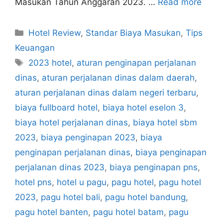
Masukan Tahun Anggaran 2023. …
Read more
Categories
Hotel Review
,
Standar Biaya Masukan
,
Tips
Keuangan
Tags
2023 hotel
,
aturan penginapan perjalanan
dinas
,
aturan perjalanan dinas dalam daerah
,
aturan perjalanan dinas dalam negeri terbaru
,
biaya fullboard hotel
,
biaya hotel eselon 3
,
biaya hotel perjalanan dinas
,
biaya hotel sbm
2023
,
biaya penginapan 2023
,
biaya
penginapan perjalanan dinas
,
biaya penginapan
perjalanan dinas 2023
,
biaya penginapan pns
,
hotel pns
,
hotel u pagu
,
pagu hotel
,
pagu hotel
2023
,
pagu hotel bali
,
pagu hotel bandung
,
pagu hotel banten
,
pagu hotel batam
,
pagu