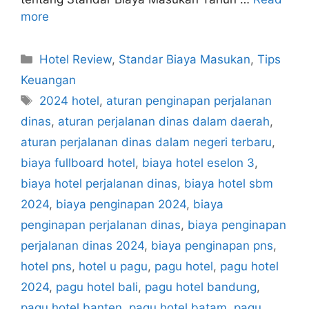
more
Categories
Hotel Review
,
Standar Biaya Masukan
,
Tips
Keuangan
Tags
2024 hotel
,
aturan penginapan perjalanan
dinas
,
aturan perjalanan dinas dalam daerah
,
aturan perjalanan dinas dalam negeri terbaru
,
biaya fullboard hotel
,
biaya hotel eselon 3
,
biaya hotel perjalanan dinas
,
biaya hotel sbm
2024
,
biaya penginapan 2024
,
biaya
penginapan perjalanan dinas
,
biaya penginapan
perjalanan dinas 2024
,
biaya penginapan pns
,
hotel pns
,
hotel u pagu
,
pagu hotel
,
pagu hotel
2024
,
pagu hotel bali
,
pagu hotel bandung
,
pagu hotel banten
,
pagu hotel batam
,
pagu