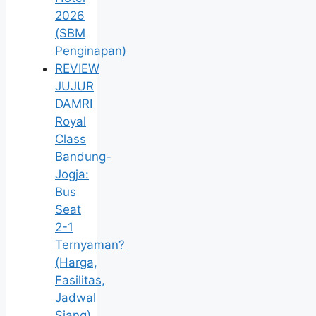
2026
(SBM
Penginapan)
REVIEW
JUJUR
DAMRI
Royal
Class
Bandung-
Jogja:
Bus
Seat
2-1
Ternyaman?
(Harga,
Fasilitas,
Jadwal
Siang)