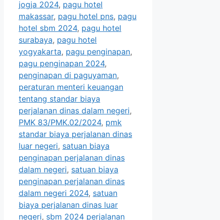
jogja 2024
,
pagu hotel
makassar
,
pagu hotel pns
,
pagu
hotel sbm 2024
,
pagu hotel
surabaya
,
pagu hotel
yogyakarta
,
pagu penginapan
,
pagu penginapan 2024
,
penginapan di paguyaman
,
peraturan menteri keuangan
tentang standar biaya
perjalanan dinas dalam negeri
,
PMK 83/PMK.02/2024
,
pmk
standar biaya perjalanan dinas
luar negeri
,
satuan biaya
penginapan perjalanan dinas
dalam negeri
,
satuan biaya
penginapan perjalanan dinas
dalam negeri 2024
,
satuan
biaya perjalanan dinas luar
negeri
,
sbm 2024 perjalanan