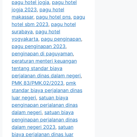
pagu hotel jogja
,
pagu hotel
jogja 2023
,
pagu hotel
makassar
,
pagu hotel pns
,
pagu
hotel sbm 2023
,
pagu hotel
surabaya
,
pagu hotel
yogyakarta
,
pagu penginapan
,
pagu penginapan 2023
,
penginapan di paguyaman
,
peraturan menteri keuangan
tentang standar biaya
perjalanan dinas dalam negeri
,
PMK 83/PMK.02/2023
,
pmk
standar biaya perjalanan dinas
luar negeri
,
satuan biaya
penginapan perjalanan dinas
dalam negeri
,
satuan biaya
penginapan perjalanan dinas
dalam negeri 2023
,
satuan
biaya perjalanan dinas luar