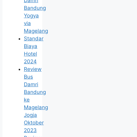
Damri
Bandung
Yogya
via
Magelang
Standar
Biaya
Hotel
2024
Review
Bus
Damri
Bandung
ke
Magelang
Jogja
Oktober
2023