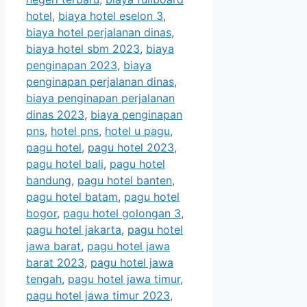
hotel
,
biaya hotel eselon 3
,
biaya hotel perjalanan dinas
,
biaya hotel sbm 2023
,
biaya
penginapan 2023
,
biaya
penginapan perjalanan dinas
,
biaya penginapan perjalanan
dinas 2023
,
biaya penginapan
pns
,
hotel pns
,
hotel u pagu
,
pagu hotel
,
pagu hotel 2023
,
pagu hotel bali
,
pagu hotel
bandung
,
pagu hotel banten
,
pagu hotel batam
,
pagu hotel
bogor
,
pagu hotel golongan 3
,
pagu hotel jakarta
,
pagu hotel
jawa barat
,
pagu hotel jawa
barat 2023
,
pagu hotel jawa
tengah
,
pagu hotel jawa timur
,
pagu hotel jawa timur 2023
,