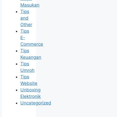
Masukan
Tips
and
Other
Tips
E-
Commerce
Tips
Keuangan
Tips
Umroh
Tips
Website
Unboxing
Elektronik
Uncategorized