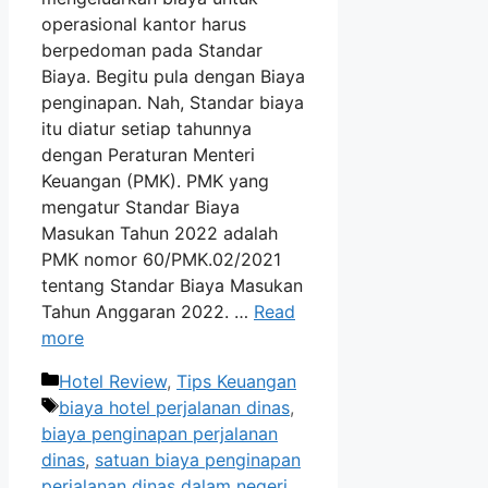
operasional kantor harus
berpedoman pada Standar
Biaya. Begitu pula dengan Biaya
penginapan. Nah, Standar biaya
itu diatur setiap tahunnya
dengan Peraturan Menteri
Keuangan (PMK). PMK yang
mengatur Standar Biaya
Masukan Tahun 2022 adalah
PMK nomor 60/PMK.02/2021
tentang Standar Biaya Masukan
Tahun Anggaran 2022. …
Read
more
Categories
Hotel Review
,
Tips Keuangan
Tags
biaya hotel perjalanan dinas
,
biaya penginapan perjalanan
dinas
,
satuan biaya penginapan
perjalanan dinas dalam negeri
,