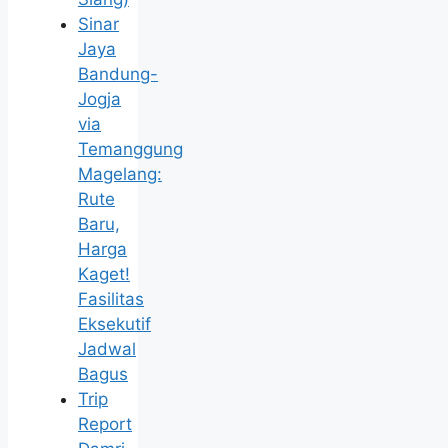
Sinar
Jaya
Bandung-
Jogja
via
Temanggung
Magelang:
Rute
Baru,
Harga
Kaget!
Fasilitas
Eksekutif
Jadwal
Bagus
Trip
Report