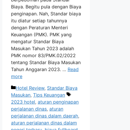
Biaya. Begitu pula dengan Biaya
penginapan. Nah, Standar biaya
itu diatur setiap tahunnya
dengan Peraturan Menteri
Keuangan (PMK). PMK yang
mengatur Standar Biaya
Masukan Tahun 2023 adalah
PMK nomor 83/PMK.02/2022
tentang Standar Biaya Masukan
Tahun Anggaran 2023. …
Read
more
Categories
Hotel Review
,
Standar Biaya
Tags
Masukan
,
Tips Keuangan
2023 hotel
,
aturan penginapan
perjalanan dinas
,
aturan
perjalanan dinas dalam daerah
,
aturan perjalanan dinas dalam
negeri terbaru
,
biaya fullboard