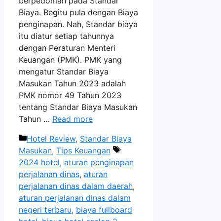
berpedoman pada Standar
Biaya. Begitu pula dengan Biaya
penginapan. Nah, Standar biaya
itu diatur setiap tahunnya
dengan Peraturan Menteri
Keuangan (PMK). PMK yang
mengatur Standar Biaya
Masukan Tahun 2023 adalah
PMK nomor 49 Tahun 2023
tentang Standar Biaya Masukan
Tahun …
Read more
Categories
Hotel Review
,
Standar Biaya
Tags
Masukan
,
Tips Keuangan
2024 hotel
,
aturan penginapan
perjalanan dinas
,
aturan
perjalanan dinas dalam daerah
,
aturan perjalanan dinas dalam
negeri terbaru
,
biaya fullboard