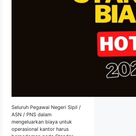
Seluruh Pegawai Negeri Sipil /
ASN / PNS dalam
mengeluarkan biaya untuk
operasional kantor harus