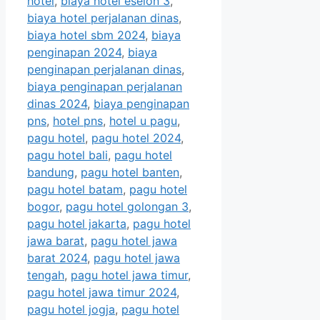
hotel
,
biaya hotel eselon 3
,
biaya hotel perjalanan dinas
,
biaya hotel sbm 2024
,
biaya
penginapan 2024
,
biaya
penginapan perjalanan dinas
,
biaya penginapan perjalanan
dinas 2024
,
biaya penginapan
pns
,
hotel pns
,
hotel u pagu
,
pagu hotel
,
pagu hotel 2024
,
pagu hotel bali
,
pagu hotel
bandung
,
pagu hotel banten
,
pagu hotel batam
,
pagu hotel
bogor
,
pagu hotel golongan 3
,
pagu hotel jakarta
,
pagu hotel
jawa barat
,
pagu hotel jawa
barat 2024
,
pagu hotel jawa
tengah
,
pagu hotel jawa timur
,
pagu hotel jawa timur 2024
,
pagu hotel jogja
,
pagu hotel