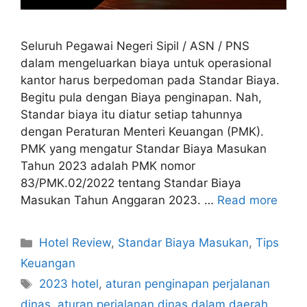
Seluruh Pegawai Negeri Sipil / ASN / PNS
dalam mengeluarkan biaya untuk operasional
kantor harus berpedoman pada Standar Biaya.
Begitu pula dengan Biaya penginapan. Nah,
Standar biaya itu diatur setiap tahunnya
dengan Peraturan Menteri Keuangan (PMK).
PMK yang mengatur Standar Biaya Masukan
Tahun 2023 adalah PMK nomor
83/PMK.02/2022 tentang Standar Biaya
Masukan Tahun Anggaran 2023. …
Read more
Categories
Hotel Review
,
Standar Biaya Masukan
,
Tips
Keuangan
Tags
2023 hotel
,
aturan penginapan perjalanan
dinas
,
aturan perjalanan dinas dalam daerah
,