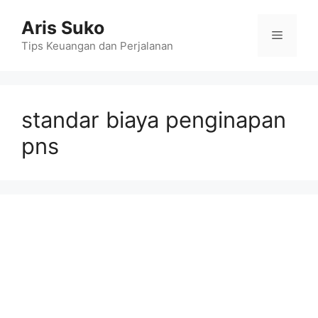
Skip
Aris Suko
to
Menu
content
Tips Keuangan dan Perjalanan
standar biaya penginapan
pns