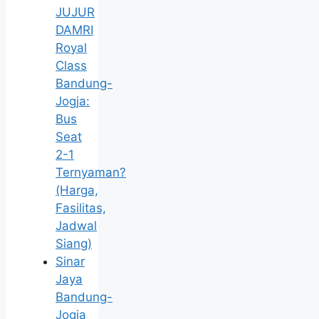
JUJUR
DAMRI
Royal
Class
Bandung-
Jogja:
Bus
Seat
2-1
Ternyaman?
(Harga,
Fasilitas,
Jadwal
Siang)
Sinar
Jaya
Bandung-
Jogja