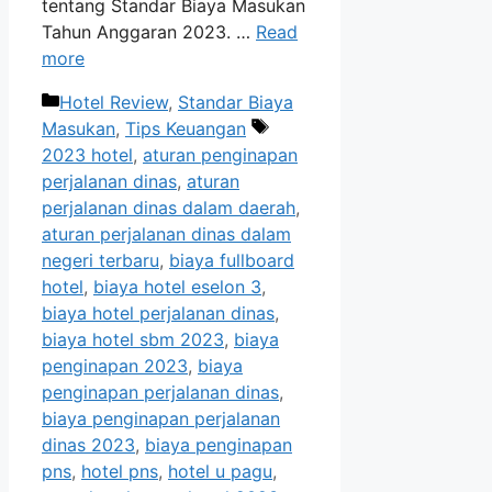
tentang Standar Biaya Masukan
Tahun Anggaran 2023. …
Read
more
Categories
Hotel Review
,
Standar Biaya
Tags
Masukan
,
Tips Keuangan
2023 hotel
,
aturan penginapan
perjalanan dinas
,
aturan
perjalanan dinas dalam daerah
,
aturan perjalanan dinas dalam
negeri terbaru
,
biaya fullboard
hotel
,
biaya hotel eselon 3
,
biaya hotel perjalanan dinas
,
biaya hotel sbm 2023
,
biaya
penginapan 2023
,
biaya
penginapan perjalanan dinas
,
biaya penginapan perjalanan
dinas 2023
,
biaya penginapan
pns
,
hotel pns
,
hotel u pagu
,