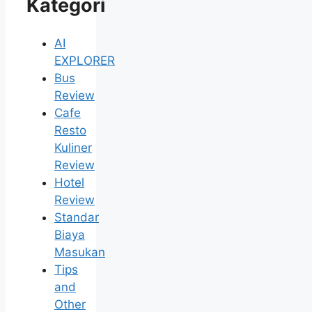
Kategori
AI
EXPLORER
Bus
Review
Cafe
Resto
Kuliner
Review
Hotel
Review
Standar
Biaya
Masukan
Tips
and
Other