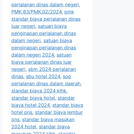
perjalanan dinas dalam negeri
,
PMK 83/PMK.02/2024
,
pmk
standar biaya perjalanan dinas
luar negeri
,
satuan biaya
penginapan perjalanan dinas
dalam negeri
,
satuan biaya
penginapan perjalanan dinas
dalam negeri 2024
,
satuan
biaya perjalanan dinas luar
negeri
,
sbm 2024 perjalanan
dinas
,
sbu hotel 2024
,
sop
perjalanan dinas dalam daerah
,
standar biaya 2024 klhk
,
standar biaya hotel
,
standar
biaya hotel 2024
,
standar biaya
hotel pns
,
standar biaya lembur
pns
,
standar biaya masukan
2024 hotel
,
standar biaya
masukan 2024 klhk
,
standar