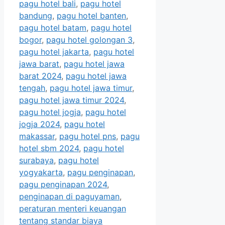
pagu hotel bali
,
pagu hotel
bandung
,
pagu hotel banten
,
pagu hotel batam
,
pagu hotel
bogor
,
pagu hotel golongan 3
,
pagu hotel jakarta
,
pagu hotel
jawa barat
,
pagu hotel jawa
barat 2024
,
pagu hotel jawa
tengah
,
pagu hotel jawa timur
,
pagu hotel jawa timur 2024
,
pagu hotel jogja
,
pagu hotel
jogja 2024
,
pagu hotel
makassar
,
pagu hotel pns
,
pagu
hotel sbm 2024
,
pagu hotel
surabaya
,
pagu hotel
yogyakarta
,
pagu penginapan
,
pagu penginapan 2024
,
penginapan di paguyaman
,
peraturan menteri keuangan
tentang standar biaya