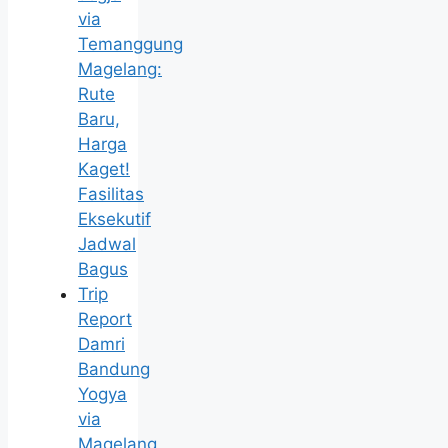
via
Temanggung
Magelang:
Rute
Baru,
Harga
Kaget!
Fasilitas
Eksekutif
Jadwal
Bagus
Trip
Report
Damri
Bandung
Yogya
via
Magelang