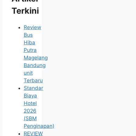
Terkini
Review
Bus
Hiba
Putra
Magelang
Bandung
unit
Terbaru
Standar
Biaya
Hotel
2026
(SBM
Penginapan)
REVIEW