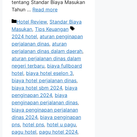
tentang Standar Biaya Masukan
Tahun …
Read more
Categories
Hotel Review
,
Standar Biaya
Tags
Masukan
,
Tips Keuangan
2024 hotel
,
aturan penginapan
perjalanan dinas
,
aturan
perjalanan dinas dalam daerah
,
aturan perjalanan dinas dalam
negeri terbaru
,
biaya fullboard
hotel
,
biaya hotel eselon 3
,
biaya hotel perjalanan dinas
,
biaya hotel sbm 2024
,
biaya
penginapan 2024
,
biaya
penginapan perjalanan dinas
,
biaya penginapan perjalanan
dinas 2024
,
biaya penginapan
pns
,
hotel pns
,
hotel u pagu
,
pagu hotel
,
pagu hotel 2024
,