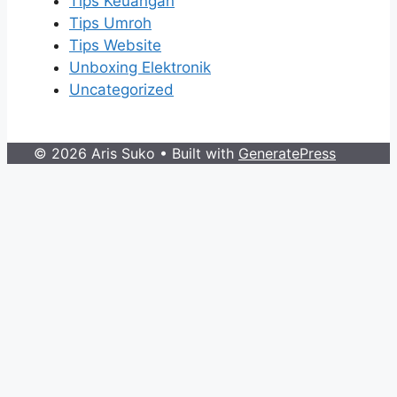
Tips Keuangan
Tips Umroh
Tips Website
Unboxing Elektronik
Uncategorized
© 2026 Aris Suko
• Built with
GeneratePress