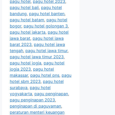
pagu hotel
,
pagu hotel 2023
,
pagu hotel bali
,
pagu hotel
bandung
,
pagu hotel banten
,
pagu hotel batam
,
pagu hotel
bogor
,
pagu hotel golongan 3
,
pagu hotel jakarta
,
pagu hotel
jawa barat
,
pagu hotel jawa
barat 2023
,
pagu hotel jawa
tengah
,
pagu hotel jawa timur
,
pagu hotel jawa timur 2023
,
pagu hotel jogja
,
pagu hotel
jogja 2023
,
pagu hotel
makassar
,
pagu hotel pns
,
pagu
hotel sbm 2023
,
pagu hotel
surabaya
,
pagu hotel
yogyakarta
,
pagu penginapan
,
pagu penginapan 2023
,
penginapan di paguyaman
,
peraturan menteri keuangan