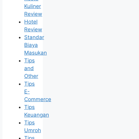
Kuliner
Review
Hotel
Review
Standar
Biaya
Masukan
Tips
and
Other
Tips
E-
Commerce
Tips
Keuangan
Tips
Umroh
Tips