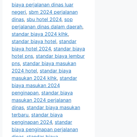
biaya perjalanan dinas luar
negeri
,
sbm 2024 perjalanan
dinas
,
sbu hotel 2024
,
sop
perjalanan dinas dalam daerah
,
standar biaya 2024 klhk
,
standar biaya hotel
,
standar
biaya hotel 2024
,
standar biaya
hotel pns
,
standar biaya lembur
pns
,
standar biaya masukan
2024 hotel
,
standar biaya
masukan 2024 klhk
,
standar
biaya masukan 2024
penginapan
,
standar biaya
masukan 2024 perjalanan
dinas
,
standar biaya masukan
terbaru
,
standar biaya
penginapan 2024
,
standar
biaya penginapan perjalanan
dinas
,
standar biaya