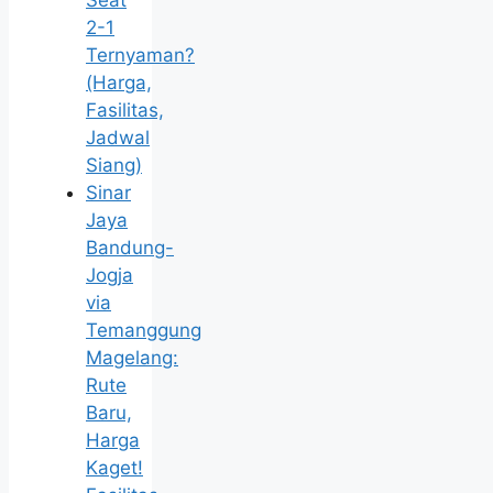
Seat
2-1
Ternyaman?
(Harga,
Fasilitas,
Jadwal
Siang)
Sinar
Jaya
Bandung-
Jogja
via
Temanggung
Magelang:
Rute
Baru,
Harga
Kaget!