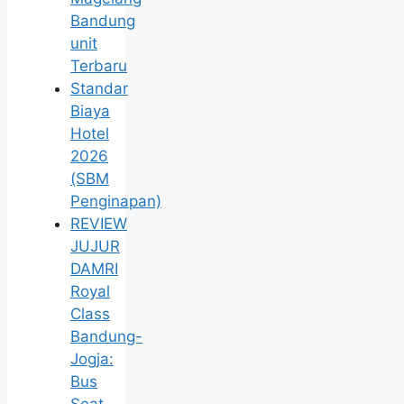
Bandung
unit
Terbaru
Standar
Biaya
Hotel
2026
(SBM
Penginapan)
REVIEW
JUJUR
DAMRI
Royal
Class
Bandung-
Jogja:
Bus