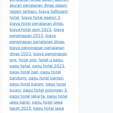
aturan perjalanan dinas dalam
negeri terbaru
,
biaya fullboard
hotel
,
biaya hotel eselon 3
,
biaya hotel perjalanan dinas
,
biaya hotel sbm 2023
,
biaya
penginapan 2023
,
biaya
penginapan perjalanan dinas
,
biaya penginapan perjalanan
dinas 2023
,
biaya penginapan
pns
,
hotel pns
,
hotel u pagu
,
pagu hotel
,
pagu hotel 2023
,
pagu hotel bali
,
pagu hotel
bandung
,
pagu hotel banten
,
pagu hotel batam
,
pagu hotel
bogor
,
pagu hotel golongan 3
,
pagu hotel jakarta
,
pagu hotel
jawa barat
,
pagu hotel jawa
barat 2023
,
pagu hotel jawa