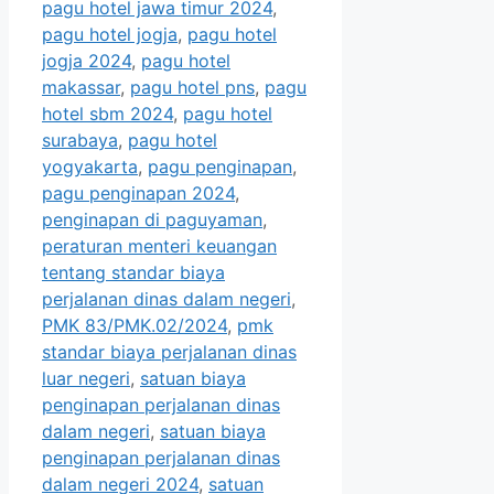
pagu hotel jawa timur 2024
,
pagu hotel jogja
,
pagu hotel
jogja 2024
,
pagu hotel
makassar
,
pagu hotel pns
,
pagu
hotel sbm 2024
,
pagu hotel
surabaya
,
pagu hotel
yogyakarta
,
pagu penginapan
,
pagu penginapan 2024
,
penginapan di paguyaman
,
peraturan menteri keuangan
tentang standar biaya
perjalanan dinas dalam negeri
,
PMK 83/PMK.02/2024
,
pmk
standar biaya perjalanan dinas
luar negeri
,
satuan biaya
penginapan perjalanan dinas
dalam negeri
,
satuan biaya
penginapan perjalanan dinas
dalam negeri 2024
,
satuan