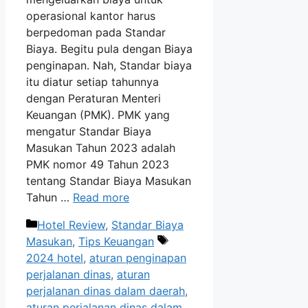
operasional kantor harus
berpedoman pada Standar
Biaya. Begitu pula dengan Biaya
penginapan. Nah, Standar biaya
itu diatur setiap tahunnya
dengan Peraturan Menteri
Keuangan (PMK). PMK yang
mengatur Standar Biaya
Masukan Tahun 2023 adalah
PMK nomor 49 Tahun 2023
tentang Standar Biaya Masukan
Tahun …
Read more
Categories
Hotel Review
,
Standar Biaya
Tags
Masukan
,
Tips Keuangan
2024 hotel
,
aturan penginapan
perjalanan dinas
,
aturan
perjalanan dinas dalam daerah
,
aturan perjalanan dinas dalam