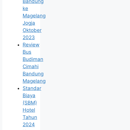
Bandung
ke
Magelang
Jogja
Oktober
2023
Review
Bus
Budiman
Cimahi
Bandung
Magelang
Standar
Biaya
(SBM)
Hotel
Tahun
2024