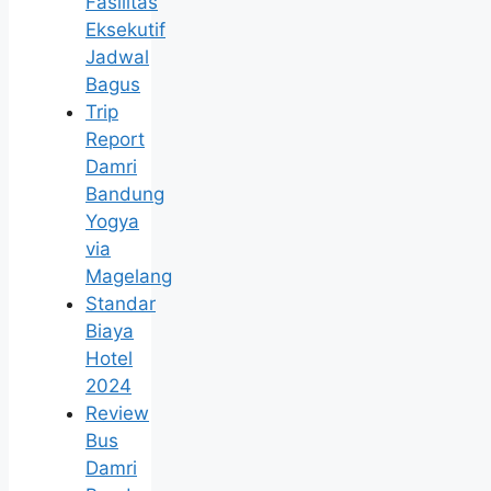
Fasilitas
Eksekutif
Jadwal
Bagus
Trip
Report
Damri
Bandung
Yogya
via
Magelang
Standar
Biaya
Hotel
2024
Review
Bus
Damri