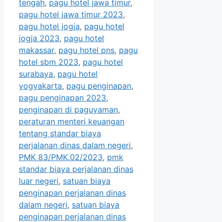
tengah
,
pagu hotel jawa timur
,
pagu hotel jawa timur 2023
,
pagu hotel jogja
,
pagu hotel
jogja 2023
,
pagu hotel
makassar
,
pagu hotel pns
,
pagu
hotel sbm 2023
,
pagu hotel
surabaya
,
pagu hotel
yogyakarta
,
pagu penginapan
,
pagu penginapan 2023
,
penginapan di paguyaman
,
peraturan menteri keuangan
tentang standar biaya
perjalanan dinas dalam negeri
,
PMK 83/PMK.02/2023
,
pmk
standar biaya perjalanan dinas
luar negeri
,
satuan biaya
penginapan perjalanan dinas
dalam negeri
,
satuan biaya
penginapan perjalanan dinas