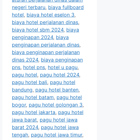
negeri terbaru
,
biaya fullboard
hotel
,
biaya hotel eselon 3
,
biaya hotel perjalanan dinas
,
biaya hotel sbm 2024
,
biaya
penginapan 2024
,
biaya
penginapan perjalanan dinas
,
biaya penginapan perjalanan
dinas 2024
,
biaya penginapan
pns
,
hotel pns
,
hotel u pagu
,
pagu hotel
,
pagu hotel 2024
,
pagu hotel bali
,
pagu hotel
bandung
,
pagu hotel banten
,
pagu hotel batam
,
pagu hotel
bogor
,
pagu hotel golongan 3
,
pagu hotel jakarta
,
pagu hotel
jawa barat
,
pagu hotel jawa
barat 2024
,
pagu hotel jawa
tengah
,
pagu hotel jawa timur
,