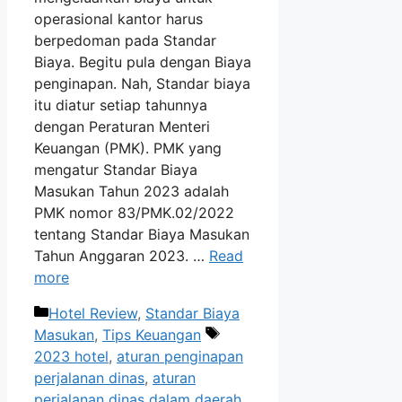
operasional kantor harus
berpedoman pada Standar
Biaya. Begitu pula dengan Biaya
penginapan. Nah, Standar biaya
itu diatur setiap tahunnya
dengan Peraturan Menteri
Keuangan (PMK). PMK yang
mengatur Standar Biaya
Masukan Tahun 2023 adalah
PMK nomor 83/PMK.02/2022
tentang Standar Biaya Masukan
Tahun Anggaran 2023. …
Read
more
Categories
Hotel Review
,
Standar Biaya
Tags
Masukan
,
Tips Keuangan
2023 hotel
,
aturan penginapan
perjalanan dinas
,
aturan
perjalanan dinas dalam daerah
,