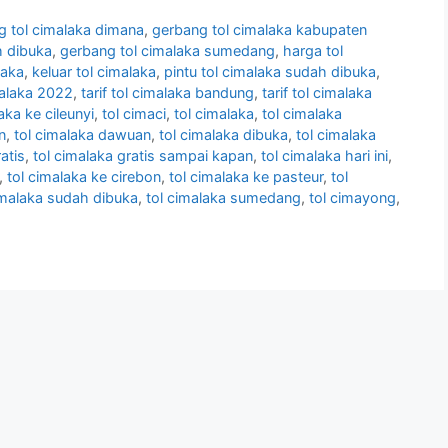
g tol cimalaka dimana
,
gerbang tol cimalaka kabupaten
h dibuka
,
gerbang tol cimalaka sumedang
,
harga tol
laka
,
keluar tol cimalaka
,
pintu tol cimalaka sudah dibuka
,
imalaka 2022
,
tarif tol cimalaka bandung
,
tarif tol cimalaka
laka ke cileunyi
,
tol cimaci
,
tol cimalaka
,
tol cimalaka
n
,
tol cimalaka dawuan
,
tol cimalaka dibuka
,
tol cimalaka
atis
,
tol cimalaka gratis sampai kapan
,
tol cimalaka hari ini
,
,
tol cimalaka ke cirebon
,
tol cimalaka ke pasteur
,
tol
imalaka sudah dibuka
,
tol cimalaka sumedang
,
tol cimayong
,