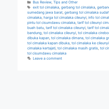
Categories
Bus Review
,
Tips and Other
Tags
exit tol cimalaka
,
gerbang tol cimalaka
,
gerban
sumedang jawa barat
,
gerbang tol cimalaka suda
cimalaka
,
harga tol cimalaka cileunyi
,
info tol cima
pintu tol cisumdawu cimalaka
,
tarif tol cileunyi c
buah batu
,
tarif tol cimalaka cileunyi
,
tarif tol cima
bandung
,
tol cimalaka cileunyi
,
tol cimalaka cirebo
dibuka kapan
,
tol cimalaka dimana
,
tol cimalaka gr
tol cimalaka kapan dibuka
,
tol cimalaka ke cileunyi
cimalaka kertajati
,
tol cimalaka masih gratis
,
tol c
tol cisumdawu cimalaka
Leave a comment