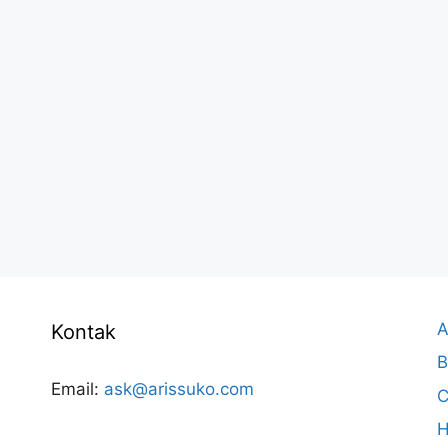
A
Kontak
B
Email:
ask@arissuko.com
C
H