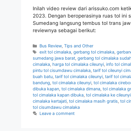
Inilah video review dari arissuko.com k
2023. Dengan beroperasinya ruas tol ini 
Sumedang langsung tembus tol trans jawa
reviewnya sebagai berikut:
Categories
Bus Review
,
Tips and Other
Tags
exit tol cimalaka
,
gerbang tol cimalaka
,
gerban
sumedang jawa barat
,
gerbang tol cimalaka suda
cimalaka
,
harga tol cimalaka cileunyi
,
info tol cima
pintu tol cisumdawu cimalaka
,
tarif tol cileunyi c
buah batu
,
tarif tol cimalaka cileunyi
,
tarif tol cima
bandung
,
tol cimalaka cileunyi
,
tol cimalaka cirebo
dibuka kapan
,
tol cimalaka dimana
,
tol cimalaka gr
tol cimalaka kapan dibuka
,
tol cimalaka ke cileunyi
cimalaka kertajati
,
tol cimalaka masih gratis
,
tol c
tol cisumdawu cimalaka
Leave a comment