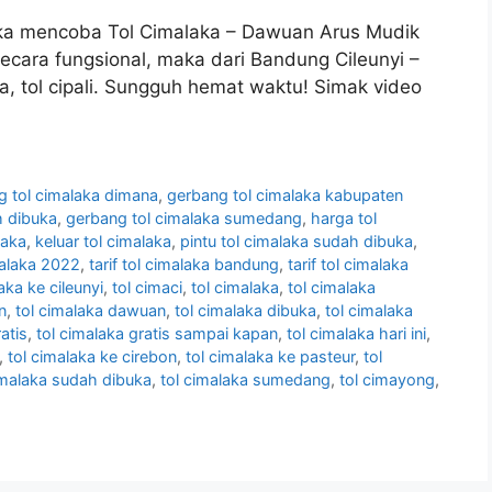
etika mencoba Tol Cimalaka – Dawuan Arus Mudik
secara fungsional, maka dari Bandung Cileunyi –
, tol cipali. Sungguh hemat waktu! Simak video
g tol cimalaka dimana
,
gerbang tol cimalaka kabupaten
h dibuka
,
gerbang tol cimalaka sumedang
,
harga tol
laka
,
keluar tol cimalaka
,
pintu tol cimalaka sudah dibuka
,
imalaka 2022
,
tarif tol cimalaka bandung
,
tarif tol cimalaka
laka ke cileunyi
,
tol cimaci
,
tol cimalaka
,
tol cimalaka
n
,
tol cimalaka dawuan
,
tol cimalaka dibuka
,
tol cimalaka
atis
,
tol cimalaka gratis sampai kapan
,
tol cimalaka hari ini
,
,
tol cimalaka ke cirebon
,
tol cimalaka ke pasteur
,
tol
imalaka sudah dibuka
,
tol cimalaka sumedang
,
tol cimayong
,