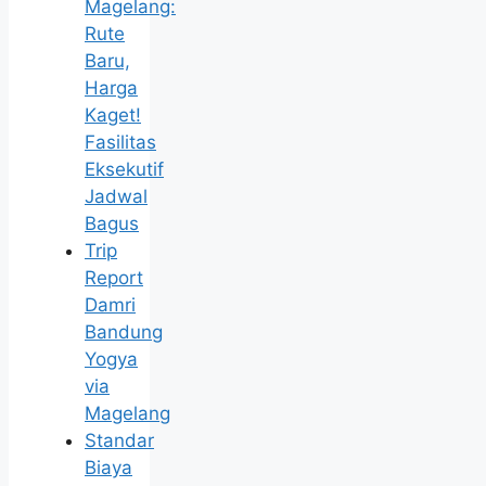
Magelang:
Rute
Baru,
Harga
Kaget!
Fasilitas
Eksekutif
Jadwal
Bagus
Trip
Report
Damri
Bandung
Yogya
via
Magelang
Standar
Biaya