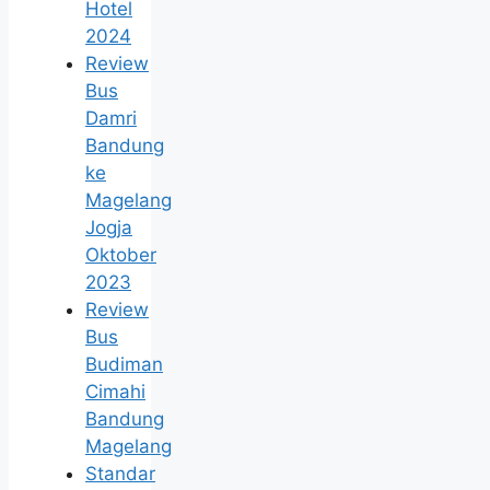
Hotel
2024
Review
Bus
Damri
Bandung
ke
Magelang
Jogja
Oktober
2023
Review
Bus
Budiman
Cimahi
Bandung
Magelang
Standar