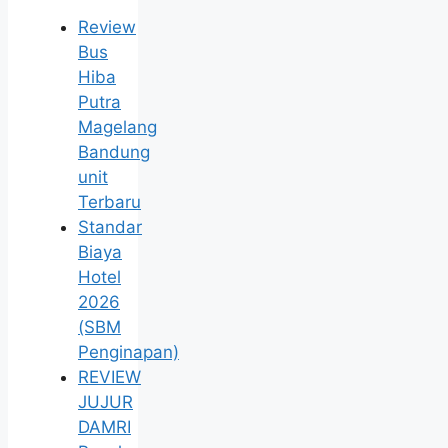
Review
Bus
Hiba
Putra
Magelang
Bandung
unit
Terbaru
Standar
Biaya
Hotel
2026
(SBM
Penginapan)
REVIEW
JUJUR
DAMRI