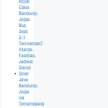
Royal
Class
Bandung-
Jogja:
Bus
Seat
2-1
Ternyaman?
(Harga,
Fasilitas,
Jadwal
Siang)
Sinar
Jaya
Bandung-
Jogja
via
Temanggung