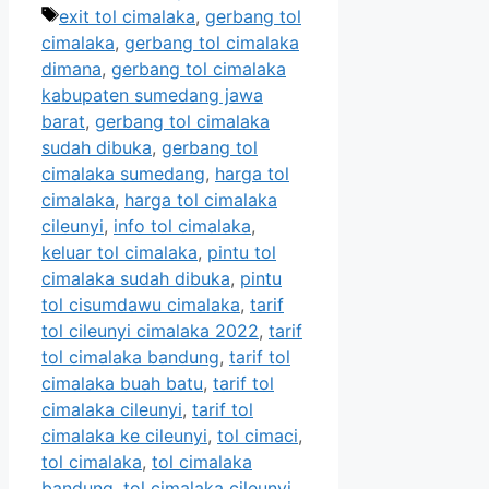
Tags
exit tol cimalaka
,
gerbang tol
cimalaka
,
gerbang tol cimalaka
dimana
,
gerbang tol cimalaka
kabupaten sumedang jawa
barat
,
gerbang tol cimalaka
sudah dibuka
,
gerbang tol
cimalaka sumedang
,
harga tol
cimalaka
,
harga tol cimalaka
cileunyi
,
info tol cimalaka
,
keluar tol cimalaka
,
pintu tol
cimalaka sudah dibuka
,
pintu
tol cisumdawu cimalaka
,
tarif
tol cileunyi cimalaka 2022
,
tarif
tol cimalaka bandung
,
tarif tol
cimalaka buah batu
,
tarif tol
cimalaka cileunyi
,
tarif tol
cimalaka ke cileunyi
,
tol cimaci
,
tol cimalaka
,
tol cimalaka
bandung
,
tol cimalaka cileunyi
,