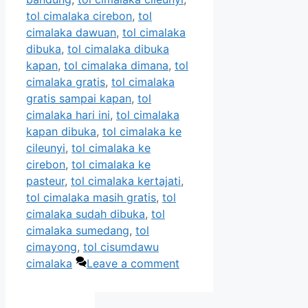
tol cimalaka cirebon
,
tol
cimalaka dawuan
,
tol cimalaka
dibuka
,
tol cimalaka dibuka
kapan
,
tol cimalaka dimana
,
tol
cimalaka gratis
,
tol cimalaka
gratis sampai kapan
,
tol
cimalaka hari ini
,
tol cimalaka
kapan dibuka
,
tol cimalaka ke
cileunyi
,
tol cimalaka ke
cirebon
,
tol cimalaka ke
pasteur
,
tol cimalaka kertajati
,
tol cimalaka masih gratis
,
tol
cimalaka sudah dibuka
,
tol
cimalaka sumedang
,
tol
cimayong
,
tol cisumdawu
cimalaka
Leave a comment